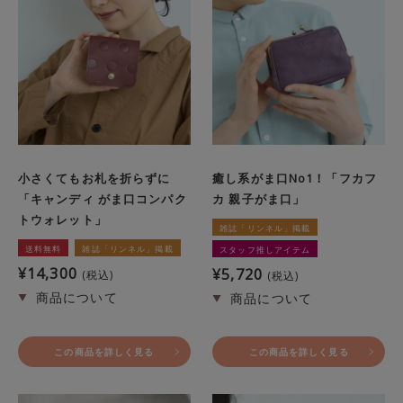
小さくてもお札を折らずに
癒し系がま口No1！「フカフ
「キャンディ がま口コンパク
カ 親子がま口」
トウォレット」
雑誌「リンネル」掲載
送料無料
雑誌「リンネル」掲載
スタッフ推しアイテム
¥
14,300
¥
5,720
税込
税込
この商品を詳しく見る
この商品を詳しく見る