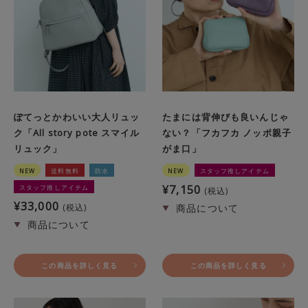
ぽてっとかわいい大人リュッ
たまには背伸びも良いんじゃ
ク「All story pote スマイル
ない？「フカフカ ノッポ親子
リュック」
がま口」
NEW
送料無料
防水
NEW
スタッフ推しアイテム
¥
7,150
スタッフ推しアイテム
税込
¥
33,000
税込
この商品を詳しく見る
この商品を詳しく見る