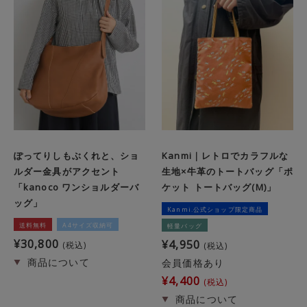
ぽってりしもぶくれと、ショ
Kanmi｜レトロでカラフルな
ルダー金具がアクセント
生地×牛革のトートバッグ「ポ
「kanoco ワンショルダーバ
ケット トートバッグ(M)」
ッグ」
Kanmi.公式ショップ限定商品
送料無料
A4サイズ収納可
軽量バッグ
¥
30,800
¥
4,950
税込
税込
会員価格あり
¥
4,400
税込