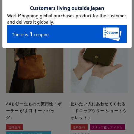
この商品を詳しく見る
この商品を詳しく見る
A4も◎一生ものの実用性「ボ
使いたい人にあわせてくれる
ーラー がま口 トートバッ
「ドロップツリー ショートウ
グ」
ォレット」
送料無料
送料無料
スタッフ推しアイテム