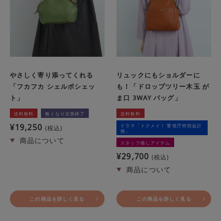
やさしく寄り添ってくれる
リュックにもショルダーに
「フカフカ シェルポシェッ
も！「ドロップツリー木玉 が
ト」
ま口 3WAY バッグ」
送料無料
無くなり次第終了
送料無料
¥
19,250
ドラマ「トクメイ！ 警視庁特別会計
税込
係」
スタッフ推しアイテム
¥
29,700
税込
この商品を詳しく見る
この商品を詳しく見る