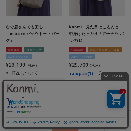
なで肩さんでも安心
Kanmi｜見た目はころんと、
「maruco バケツトートバッ
中身はたっぷり「ドーナツ バ
グ」
ッグ(L) 」
送料無料
軽量バッグ
送料無料
雑誌「リンネル」掲載
A4サイズ収納可
A4サイズ収納可
¥
23,100
¥
29,700
税込
税込
この商品を詳しく見る
この商品を詳しく見る
0
会員登録
ランキング
閲覧履歴
商品一覧
カート
ログイン