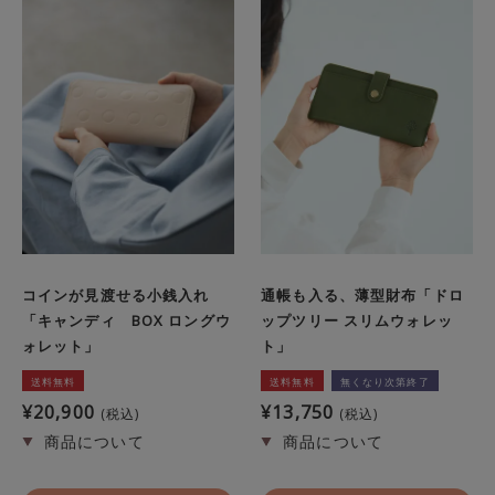
コインが見渡せる小銭入れ
通帳も入る、薄型財布「ドロ
「キャンディ BOX ロングウ
ップツリー スリムウォレッ
ォレット」
ト」
送料無料
送料無料
無くなり次第終了
¥
20,900
¥
13,750
税込
税込