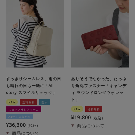
すっきりシームレス、雨の日
ありそうでなかった、たっぷ
も晴れの日も一緒に「All
り角丸ファスナー「キャンデ
story スマイルリュック」
ィ ラウンドロングウォレッ
ト」
NEW
送料無料
防水
NEW
送料無料
スタッフ推しアイテム
¥
19,800
A4サイズ収納可
税込
¥
36,300
税込