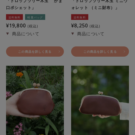
「ドロップツリー木玉 がま
「ドロップツリー木玉 ミニウ
口ポシェット」
ォレット （ミニ財布）」
送料無料
軽量バッグ
送料無料
¥
19,800
¥
8,250
税込
税込
この商品を詳しく見る
この商品を詳しく見る