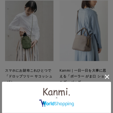
スマホにお財布これひとつで
Kanmi｜一日一日を大事に思
「ドロップツリー サコッシュ
える「ボーラー がま口 ショ
（S）」
ルダーバッグ」
送料無料
無くなり次第終了
送料無料
ドラマ「滅相も無い」
¥
9,350
¥
28,600
税込
税込