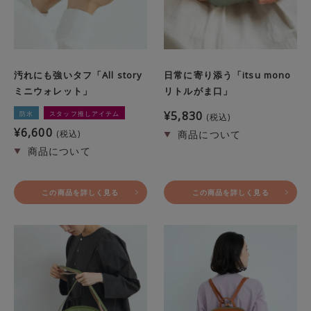
汚れにも強いタフ「All story
日常に寄り添う「itsu mono
ミニウォレット」
リトルがま口」
¥
5,830
防水
スタッフ推しアイテム
税込
¥
6,600
税込
この商品を詳しく見る
この商品を詳しく見る