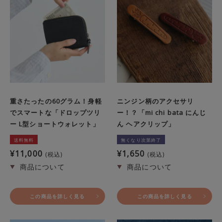
重さたったの60グラム！身軽
ニンジン柄のアクセサリ
でスマートな「ドロップツリ
ー！？「mi chi bata にんじ
ー L型ショートウォレット」
ん ヘアクリップ」
送料無料
無くなり次第終了
¥
11,000
¥
1,650
税込
税込
この商品を詳しく見る
この商品を詳しく見る