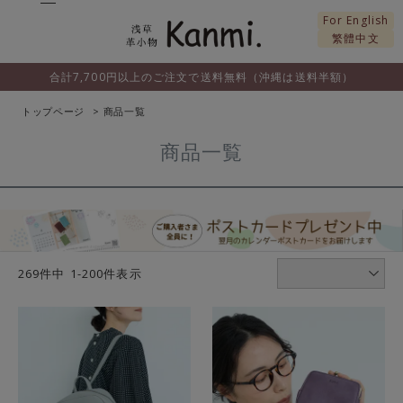
For English
繁體中文
合計7,700円以上のご注文で送料無料（沖縄は送料半額）
トップページ
商品一覧
商品一覧
269
件中
1
-
200
件表示