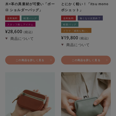
木×革の異素材が可愛い「ボー
とにかく軽い！「itsu mono
ロ ショルダーバッグ」
ポシェット」
送料無料
軽量バッグ
送料無料
無くなり次第終了
スタッフ推しアイテム
軽量バッグ
¥
28,600
ドラマ「滅相も無い」
税込
¥
19,800
税込
この商品を詳しく見る
この商品を詳しく見る