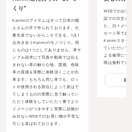
くり”
WEBでのお買
話での注文も承
Kanmiのアイテムはすべて日本の職
た、日々メール
人さんの手で作られております。大
セージ等でお
量生産でないからこそできる、1点1
Kanmiスタ
点向き合うKanmiのモノづくり。同
ていただいてお
じものは1つとしてありません。革サ
よる修理につ
ンプル請求にて写真や動画では伝え
間は無料です
きれない革の触り心地、質感、色味
革の質感を実際に体験頂くことが出
来ます。もちろん同じ革でも、ロッ
トや使用される部位によって差はで
てしまうものの実際に見て触ってい
ただく体験をしていただく事でより
イメージがつきやすく実際に品物が
みれないWEBでのお買い物が不安な
方にも喜ばれております。