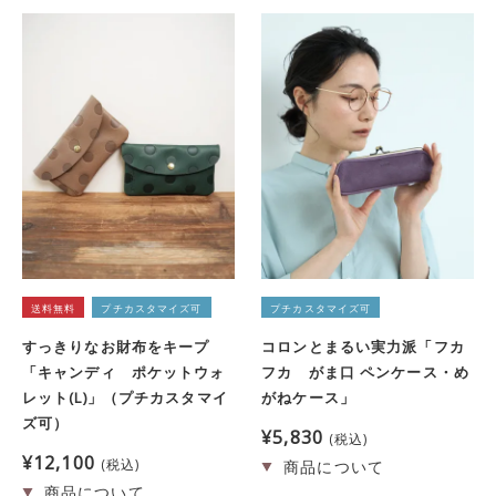
送料無料
プチカスタマイズ可
プチカスタマイズ可
すっきりなお財布をキープ
コロンとまるい実力派「フカ
「キャンディ ポケットウォ
フカ がま口 ペンケース・め
レット(L)」（プチカスタマイ
がねケース」
ズ可）
¥
5,830
税込
¥
12,100
税込