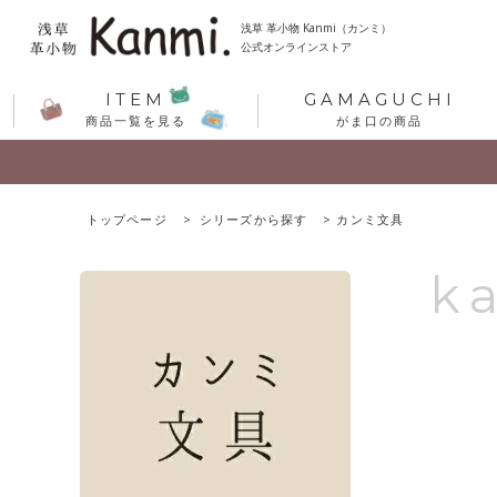
浅草 革小物 Kanmi（カンミ）
公式オンラインストア
ITEM
GAMAGUCHI
商品一覧を見る
がま口の商品
トップページ
シリーズから探す
カンミ文具
k