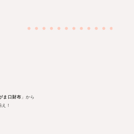
がま口財布
」から
揃え！
。