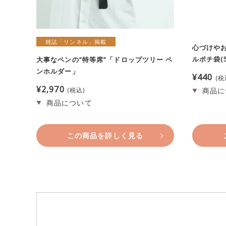
雑誌「リンネル」掲載
心づけや
ルポチ袋(
大事なペンの”特等席”「ドロップツリー ペ
ンホルダー」
¥
440
税
¥
2,970
税込
この商品を詳しく見る