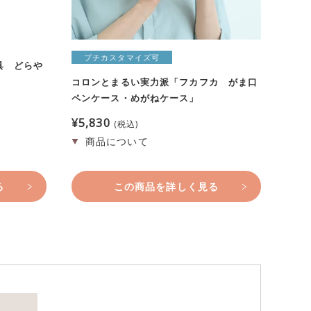
プチカスタマイズ可
具 どらや
コロンとまるい実力派「フカフカ がま口
ペンケース・めがねケース」
¥
5,830
税込
る
この商品を詳しく見る