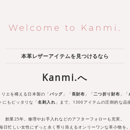
Welcome to Kanmi.
本革レザーアイテムを見つけるなら
Kanmi.へ
トリエを構える日本製の
「
バッグ
」「
長財布
」「
二つ折り財布
」
「
トにもピッタリな「
名刺入れ
」まで、
1300アイテムの圧倒的な品
創業25年。修理やお手入れなどの
アフターフォローも充実。
毎日忙しい女性にずっと永く寄り添える
オンリーワンな革小物を