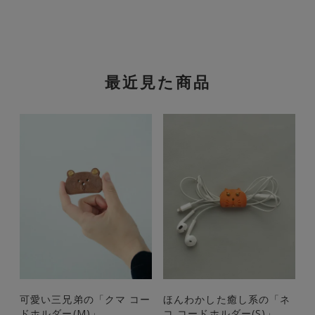
最近見た商品
可愛い三兄弟の「クマ コー
ほんわかした癒し系の「ネ
ドホルダー(M)」
コ コードホルダー(S)」