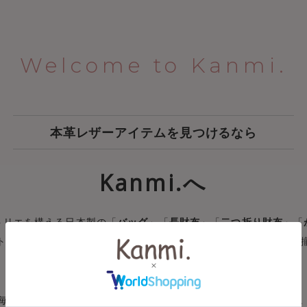
Welcome to Kanmi.
本革レザーアイテムを見つけるなら
Kanmi.へ
トリエを構える日本製の
「
バッグ
」「
長財布
」「
二つ折り財布
」
「
トにもピッタリな「
名刺入れ
」まで、
1300アイテムの圧倒的な品
創業25年。修理やお手入れなどの
アフターフォローも充実。
毎日忙しい女性にずっと永く寄り添える
オンリーワンな革小物を