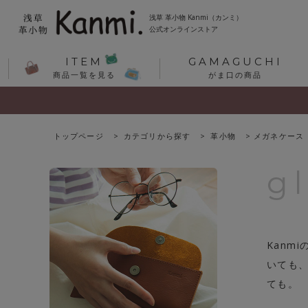
浅草 革小物 Kanmi（カンミ）
公式オンラインストア
ITEM
GAMAGUCHI
商品一覧を見る
がま口の商品
トップページ
カテゴリから探す
革小物
メガネケース
g
Kanm
いても
ても。