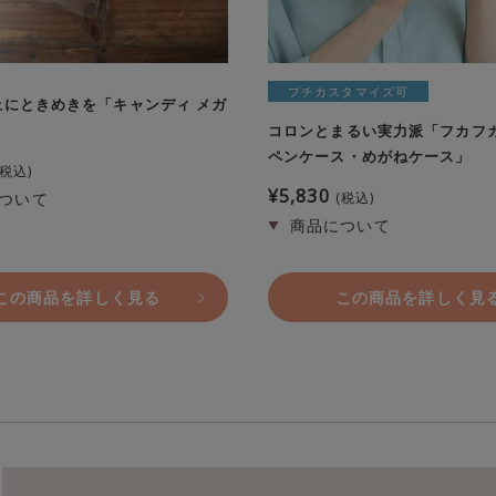
プチカスタマイズ可
上にときめきを「キャンディ メガ
」
コロンとまるい実力派「フカフ
ペンケース・めがねケース」
税込
¥
5,830
税込
この商品を詳しく見る
この商品を詳しく見