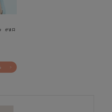
カ がま口
る