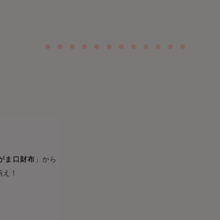
がま口財布
」から
揃え！
。