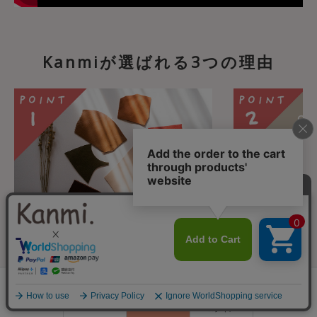
Kanmiが選ばれる3つの理由
Kanmiこだわりの”モノづ
安心のカス
くり”
WEBでのお買
0
話での注文も承
Kanmiのアイテムはすべて日本の職
会員登録
ランキング
閲覧履歴
商品一覧
カート
ログイン
た、日々メール
人さんの手で作られております。大