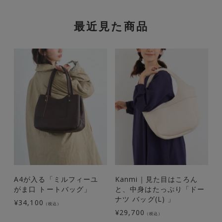
最近見た商品
A4が入る「ミルフィーユ
Kanmi｜見た目はころん
がま口 トートバッグ」
と、中身はたっぷり「ドー
t
ナツ バッグ(L) 」
¥
34,100
（税込）
¥
29,700
¥
（税込）