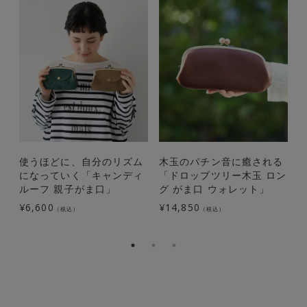
使うほどに、自分のリズム
木玉のパチン音に癒される
になっていく「キャンディ
「ドロップツリー木玉 ロン
ルーフ 親子がま口」
グ がま口 ウォレット」
¥
6,600
¥
14,850
¥
（税込）
（税込）