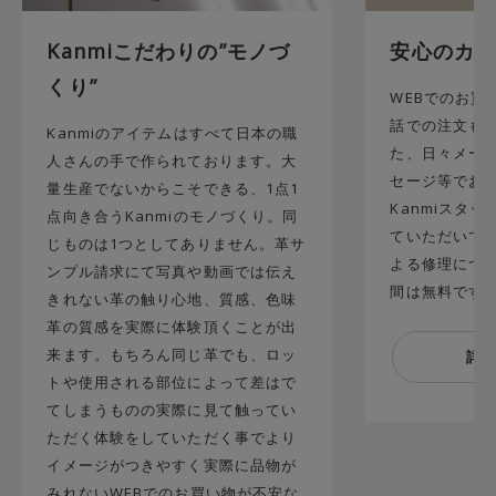
Kanmiこだわりの”モノづ
安心のカス
くり”
WEBでのお買
話での注文も承
Kanmiのアイテムはすべて日本の職
た、日々メール
人さんの手で作られております。大
セージ等でお
量生産でないからこそできる、1点1
Kanmiスタ
点向き合うKanmiのモノづくり。同
ていただいてお
じものは1つとしてありません。革サ
よる修理につ
ンプル請求にて写真や動画では伝え
間は無料です
きれない革の触り心地、質感、色味
革の質感を実際に体験頂くことが出
来ます。もちろん同じ革でも、ロッ
トや使用される部位によって差はで
てしまうものの実際に見て触ってい
ただく体験をしていただく事でより
イメージがつきやすく実際に品物が
みれないWEBでのお買い物が不安な