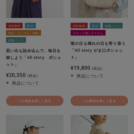
送料無料
防水
送料無料
防水
軽量バッグ
雑誌「リンネル」掲載
スタッフ推しアイテム
軽量バッグ
雨の日も晴れの日も寄り添う
「All story がま口ポシェッ
思い出も詰め込んで、毎日を
ト」
旅しよう「All story ポシェ
ット」
¥
19,800
税込
¥
20,350
税込
この商品を詳しく見る
この商品を詳しく見る