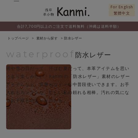
For English
繁體中文
合計7,700円以上のご注文で送料無料（沖縄は送料半額）
トップページ
素材から探す
防水レザー
waterproof
防水レザー
雨や雪の日だって、汗ばむ夏だって、本革アイテムを思い
っきり楽しみたい！Kanmiの「防水レザー」素材のレザー
アイテムなら、気兼ねなく一年中普段使いできます。お手
入れもカンタンな、忙しい私の頼れる相棒。汚れの気にな
るお子様とのお出かけにも。