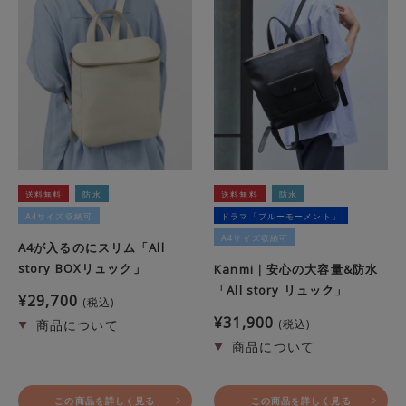
送料無料
防水
送料無料
防水
A4サイズ収納可
ドラマ「ブルーモーメント」
A4サイズ収納可
A4が入るのにスリム「All
story BOXリュック」
Kanmi｜安心の大容量&防水
「All story リュック」
¥
29,700
税込
¥
31,900
税込
この商品を詳しく見る
この商品を詳しく見る