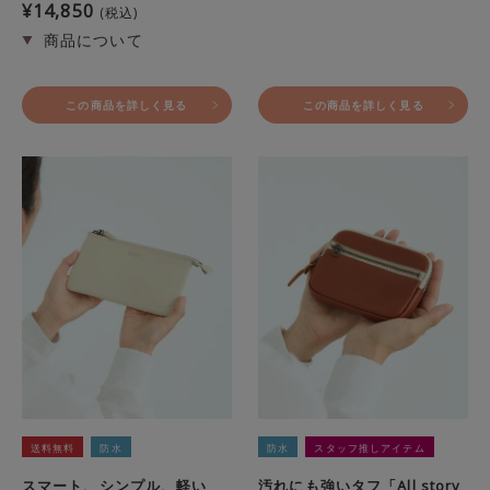
¥
14,850
税込
この商品を詳しく見る
この商品を詳しく見る
送料無料
防水
防水
スタッフ推しアイテム
スマート、シンプル、軽い
汚れにも強いタフ「All story