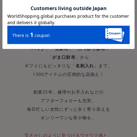
本革レザーアイテムを見つけるなら
Kanmi.へ
東京・浅草にアトリエを構える日本製の
「
バッグ
」「
長財布
」「
二つ折り財布
」
「
がま口財布
」から
ギフトにもピッタリな「
名刺入れ
」まで、
1300アイテムの圧倒的な品揃え！
創業25年。修理やお手入れなどの
アフターフォローも充実。
毎日忙しい女性にずっと永く寄り添える
オンリーワンな革小物を。
宝さがしのように見つけるワクワク感と、