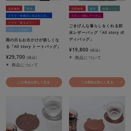
送料無料
防水
送料無料
防水
軽量バッグ
ドラマ「何曜日に生まれたの」
スタッフ推しアイテム
ドラマ「東京タワー」
ごきげんな暮らしをくれる防
A4サイズ収納可
水レザーバッグ「All story ボ
ディバッグ」
雨の日もお出かけが楽しくな
る「All story トートバッグ」
¥
19,800
税込
¥
29,700
税込
この商品を詳しく見る
この商品を詳しく見る