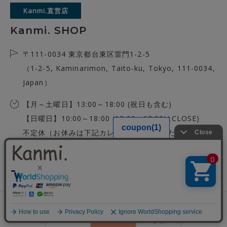
Kanmi.直営店
Kanmi. SHOP
〒111-0034 東京都台東区雷門1-2-5
（1-2-5, Kaminarimon, Taito-ku, Tokyo, 111-0034,
Japan）
【月～土曜日】13:00～18:00 (祝日も含む)
【日曜日】10:00～18:00 (12:00～13:00はCLOSE)
不定休（お休みは下記カレンダーをご覧ください）
※定休日は前月の20日ごろ決定しカレンダーに反映されます。
※臨時休業がある際は、SNSやNewsでお知らせいたします。
都営浅草線「浅草駅」A1出口より徒歩5分
銀座線「浅草駅」1番出口より徒歩6分
銀座線「田原町駅」3番出口より徒歩5分
0
会員登録
ランキング
閲覧履歴
商品一覧
カート
ログイン