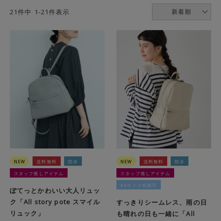
21
件中
1
-
21
件表示
新着順
NEW
送料無料
防水
NEW
送料無料
防水
スタッフ推しアイテム
スタッフ推しアイテム
A4サイズ収納可
ぽてっとかわいい大人リュッ
ク「All story pote スマイル
すっきりシームレス、雨の日
リュック」
も晴れの日も一緒に「All