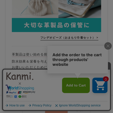
フレデオビーズ（おまもり巾着セット） >
革製品は使い始める前のケアが肝心です！
防水効果＆栄養を与える万能スプレー。すこしでも永く
お使いいただくために。防水効果で汚れも予防すること
ができます。
＼おススメのケアアイテムをご紹介／
コロニル1909
0
シュプリームプロテクトスプレー
会員登録
ランキング
閲覧履歴
商品一覧
カート
ログイン
¥2,530（税込）