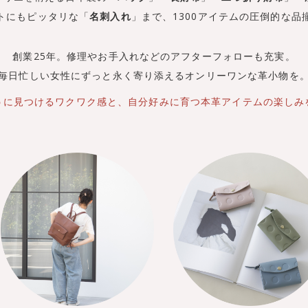
トにもピッタリな「
名刺入れ
」まで、
1300アイテムの圧倒的な品
創業25年。修理やお手入れなどの
アフターフォローも充実。
毎日忙しい女性にずっと永く寄り添える
オンリーワンな革小物を
うに見つけるワクワク感と、
自分好みに育つ
本革アイテムの楽しみ