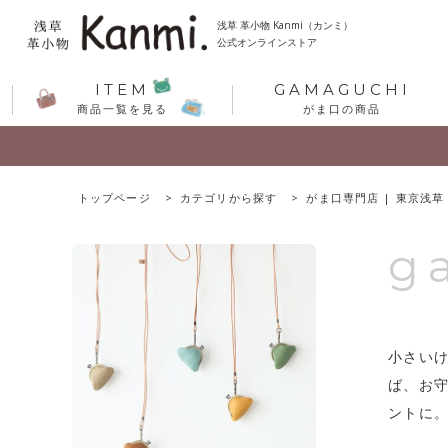
浅草 革小物 Kanmi（カンミ）
公式オンラインストア
ITEM
GAMAGUCHI
商品一覧を見る
がま口の商品
トップページ
カテゴリから探す
がま口専門店 | 東京浅草
g
小さい
ば、お
ントに