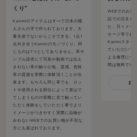
くり”
WEBでのお買
話での注文も承
Kanmiのアイテムはすべて日本の職
た、日々メール
人さんの手で作られております。大
セージ等でお
量生産でないからこそできる、1点1
Kanmiスタ
点向き合うKanmiのモノづくり。同
ていただいてお
じものは1つとしてありません。革サ
よる修理につ
ンプル請求にて写真や動画では伝え
間は無料です
きれない革の触り心地、質感、色味
革の質感を実際に体験頂くことが出
来ます。もちろん同じ革でも、ロッ
トや使用される部位によって差はで
てしまうものの実際に見て触ってい
ただく体験をしていただく事でより
イメージがつきやすく実際に品物が
みれないWEBでのお買い物が不安な
方にも喜ばれております。