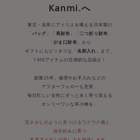
Kanmi.へ
東京・浅草にアトリエを構える日本製の
「
バッグ
」「
長財布
」「
二つ折り財布
」
「
がま口財布
」から
ギフトにもピッタリな「
名刺入れ
」まで、
1300アイテムの圧倒的な品揃え！
創業25年。修理やお手入れなどの
アフターフォローも充実。
毎日忙しい女性にずっと永く寄り添える
オンリーワンな革小物を。
宝さがしのように見つけるワクワク感と、
自分好みに育つ
本革アイテムの楽しみを提供します。