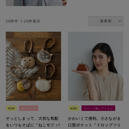
20
件中
1
-
20
件表示
新着順
NEW
ねこグッズ
NEW
スタッフ推しアイテム
そっとしまって、大切な気配
かわいくて便利。小さながま
をいつもそばに「ねこモフ バ
口型ポケット「ドロップツリ