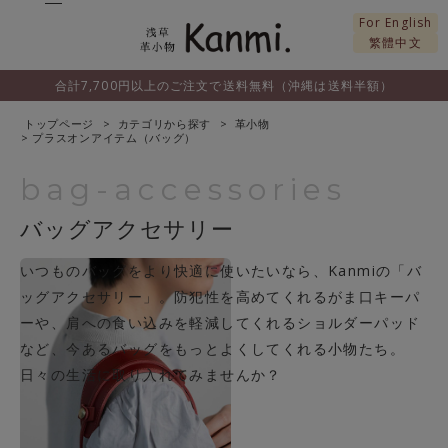
For English
繁體中文
合計7,700円以上のご注文で送料無料（沖縄は送料半額）
トップページ
カテゴリから探す
革小物
プラスオンアイテム（バッグ）
bag-accessories
バッグアクセサリー
いつものバッグをより快適に使いたいなら、Kanmiの「バ
ッグアクセサリー」。防犯性を高めてくれるがま口キーパ
ーや、肩への食い込みを軽減してくれるショルダーパッド
など、今あるバッグをもっとよくしてくれる小物たち。
日々の生活に取り入れてみませんか？