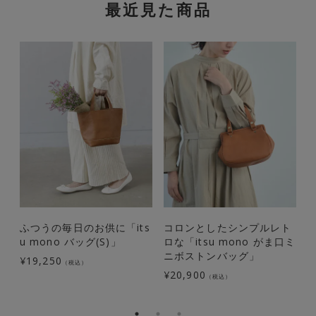
最近見た商品
ふつうの毎日のお供に「its
コロンとしたシンプルレト
u mono バッグ(S)」
ロな「itsu mono がま口ミ
ッ
ニボストンバッグ」
(
¥
19,250
（税込）
¥
20,900
¥
（税込）