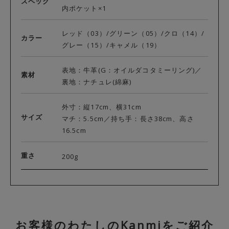
スペック
内ポケット×1
レッド（03）/グリーン（05）/クロ（14）/
カラー
グレー（15）/キャメル（19）
表地：牛革(G：オイルダコタミーリング)／
素材
裏地：ナチュレ(綿麻)
外寸：縦17cm、横31cm
サイズ
マチ：5.5cm／持ち手：長さ38cm、高さ
16.5cm
重さ
200g
お客様のわたしのKanmiをご紹介