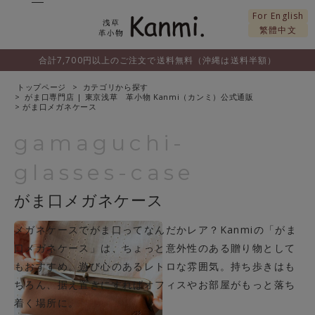
For English
繁體中文
合計7,700円以上のご注文で送料無料（沖縄は送料半額）
トップページ
カテゴリから探す
がま口専門店 | 東京浅草 革小物 Kanmi（カンミ）公式通販
がま口メガネケース
gamaguchi-
glasses-case
がま口メガネケース
メガネケースでがま口ってなんだかレア？Kanmiの「がま
口メガネケース」は、ちょっと意外性のある贈り物として
もおすすめ。遊び心のあるレトロな雰囲気。持ち歩きはも
ちろん、据え置きにすればオフィスやお部屋がもっと落ち
着く場所に。