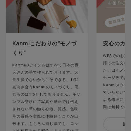
Kanmiこだわりの”モノづ
安心のカス
くり”
WEBでのお買
話での注文も承
Kanmiのアイテムはすべて日本の職
た、日々メール
人さんの手で作られております。大
セージ等でお
量生産でないからこそできる、1点1
Kanmiスタ
点向き合うKanmiのモノづくり。同
ていただいてお
じものは1つとしてありません。革サ
よる修理につ
ンプル請求にて写真や動画では伝え
間は無料です
きれない革の触り心地、質感、色味
革の質感を実際に体験頂くことが出
来ます。もちろん同じ革でも、ロッ
トや使用される部位によって差はで