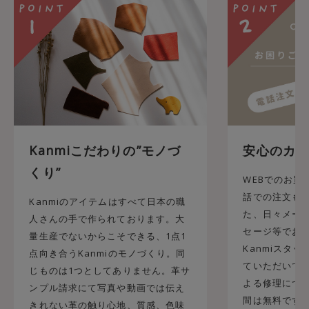
Kanmiこだわりの”モノづ
安心のカス
くり”
WEBでのお買
話での注文も承
Kanmiのアイテムはすべて日本の職
た、日々メール
人さんの手で作られております。大
セージ等でお
量生産でないからこそできる、1点1
Kanmiスタ
点向き合うKanmiのモノづくり。同
ていただいてお
じものは1つとしてありません。革サ
よる修理につ
ンプル請求にて写真や動画では伝え
間は無料です
きれない革の触り心地、質感、色味