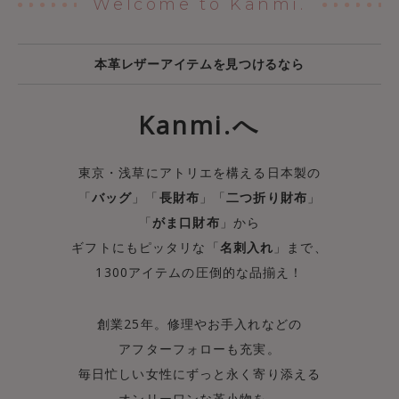
Welcome to Kanmi.
本革レザーアイテムを見つけるなら
Kanmi.へ
東京・浅草にアトリエを構える日本製の
「
バッグ
」「
長財布
」「
二つ折り財布
」
「
がま口財布
」から
ギフトにもピッタリな「
名刺入れ
」まで、
1300アイテムの圧倒的な品揃え！
創業25年。修理やお手入れなどの
アフターフォローも充実。
毎日忙しい女性にずっと永く寄り添える
オンリーワンな革小物を。