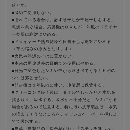
落とす。
■薄めて使用しない。
■濡れている場合は、必ず陰干しか部屋干しをする。
乾燥を急ぐ場合、扇風機はＯＫだが、熱風のドライヤ
ー乾燥は絶対にやめる。
■ドライヤーの熱風乾燥や日向干しは絶対にやめる。
（革の縮みの原因となります）
■火気や熱源のそばに置かない。
■本来の用途以外の目的での使用はやめる。
■日光で変色したシミや中から浮き出てくるカビ跡の
シミは落とせない。
■開封後は１年以内に使い、冷暗所に保管する。
■クリーニング終了後は、タオルでしっかりと水気を
拭き取り、吸水する。吸水が不十分だと、シミになる
場合があるので注意する。特に淡い皮革製品は、水気
の溜まりそうなところをティッシュペーパーを押し当
てて吸水する。
■皮革毛皮製品の「接合剥がれ」「ステッチほつれ」