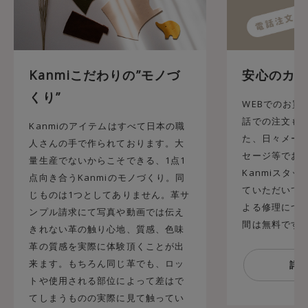
Kanmiこだわりの”モノづ
安心のカス
くり”
WEBでのお買
話での注文も承
Kanmiのアイテムはすべて日本の職
た、日々メール
人さんの手で作られております。大
セージ等でお
量生産でないからこそできる、1点1
Kanmiスタ
点向き合うKanmiのモノづくり。同
ていただいてお
じものは1つとしてありません。革サ
よる修理につ
ンプル請求にて写真や動画では伝え
間は無料です
きれない革の触り心地、質感、色味
革の質感を実際に体験頂くことが出
来ます。もちろん同じ革でも、ロッ
トや使用される部位によって差はで
てしまうものの実際に見て触ってい