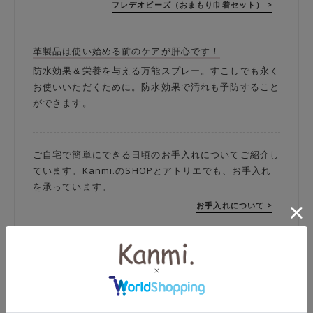
フレデオビーズ（おまもり巾着セット） >
革製品は使い始める前のケアが肝心です！
防水効果＆栄養を与える万能スプレー。すこしでも永く
お使いいただくために。防水効果で汚れも予防すること
ができます。
ご自宅で簡単にできる日頃のお手入れについてご紹介し
ています。Kanmi.のSHOPとアトリエでも、お手入れ
を承っています。
お手入れについて >
修理やカスタマイズも承っております。オンラインスト
ア会員さま限定のKanmi.安心サービスもございます。
修理・カスタマイズについて >