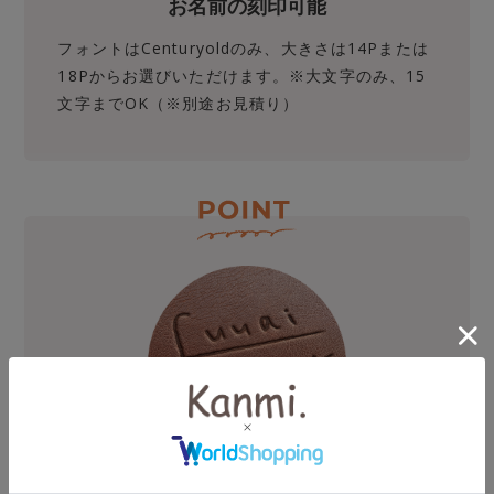
お名前の刻印可能
フォントはCenturyoldのみ、大きさは14Pまたは
18Pからお選びいただけます。※大文字のみ、15
文字までOK（※別途お見積り）