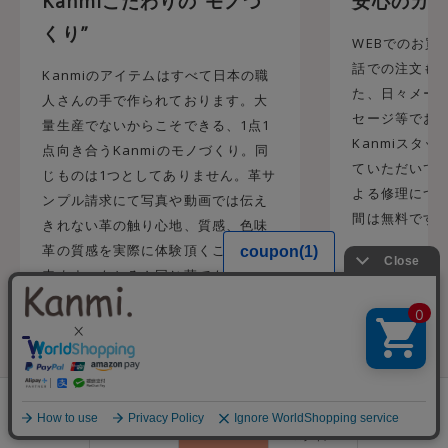
Kanmiこだわりの”モノづ
安心のカス
くり”
WEBでのお買
話での注文も承
Kanmiのアイテムはすべて日本の職
た、日々メール
人さんの手で作られております。大
セージ等でお
量生産でないからこそできる、1点1
Kanmiスタ
点向き合うKanmiのモノづくり。同
ていただいてお
じものは1つとしてありません。革サ
よる修理につ
ンプル請求にて写真や動画では伝え
間は無料です
きれない革の触り心地、質感、色味
革の質感を実際に体験頂くことが出
来ます。もちろん同じ革でも、ロッ
トや使用される部位によって差はで
てしまうものの実際に見て触ってい
ただく体験をしていただく事でより
イメージがつきやすく実際に品物が
0
みれないWEBでのお買い物が不安な
方にも喜ばれております。
会員登録
ランキング
閲覧履歴
商品一覧
カート
ログイン