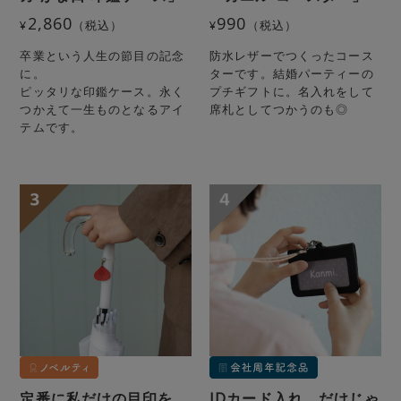
2,860
990
¥
（税込）
¥
（税込）
卒業という人生の節目の記念
防水レザーでつくったコース
に。
ターです。結婚パーティーの
ピッタリな印鑑ケース。永く
プチギフトに。名入れをして
つかえて一生ものとなるアイ
席札としてつかうのも◎
テムです。
定番に私だけの目印を
IDカード入れ、だけじゃ