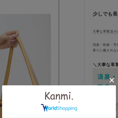
。
少しでも長
大事な革製品そ
消臭・乾燥・芳
香りに癒されな
＼大事な革