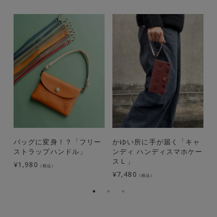
バッグに変身！？「フリー
かゆい所に手が届く「キャ
ストラップハンドル」
ンディ ハンディスマホケー
気
スＬ」
¥
1,980
（税込）
¥
7,480
¥
（税込）