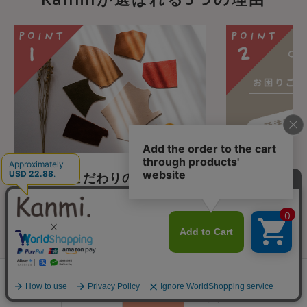
Kanmiこだわりの”モノづ
安心のカス
くり”
WEBでのお買
話での注文も承
Kanmiのアイテムはすべて日本の職
た、日々メール
人さんの手で作られております。大
セージ等でお
量生産でないからこそできる、1点1
0
Kanmiスタ
点向き合うKanmiのモノづくり。同
ていただいてお
会員登録
ランキング
閲覧履歴
商品一覧
カート
じものは1つとしてありません。革サ
ログイン