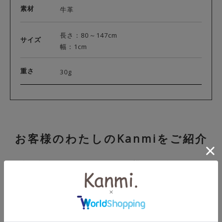
素材
牛革
長さ：80～147cm
サイズ
幅：1cm
重さ
30g
お客様のわたしのKanmiをご紹介
各画像をクリックいただけますと詳細をご覧いただけ
ます。
お客様がインスタグラムにて【ハッシュタグ #わたし
のKanmi】をつけて投稿してくださったアイテムや浅