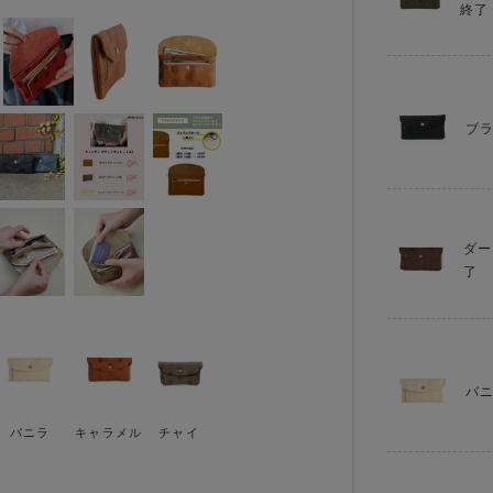
終了
ブ
ダー
了
バ
バニラ
キャラメル
チャイ