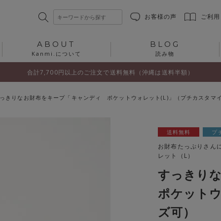
お客様の声
ご利用
ABOUT
BLOG
Kanmi.について
読み物
合計7,700円以上のご注文で送料無料（沖縄は送料半額）
っきりなお財布をキープ「キャンディ ポケットウォレット(L)」（プチカスタマ
送料無料
プ
お財布たっぷりさん
レット（L）
すっきり
ポケットウ
ズ可）