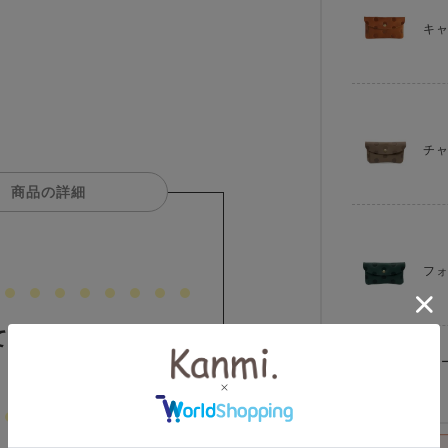
キ
チ
商品の詳細
フ
ても見やすい小銭
アッシュ グレ
在庫切れ