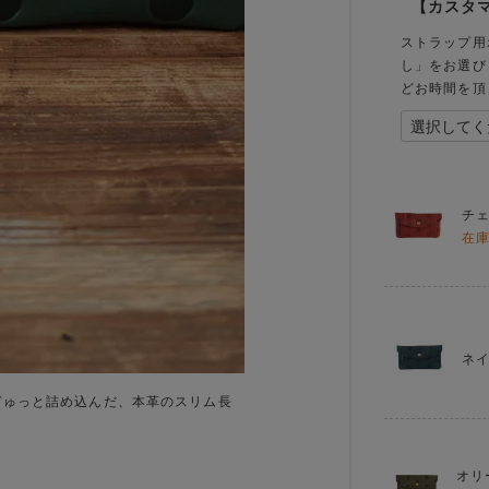
【カスタ
ストラップ用
し」をお選び
どお時間を頂
チ
在
ネイ
ぎゅっと詰め込んだ、本革のスリム長
オリ