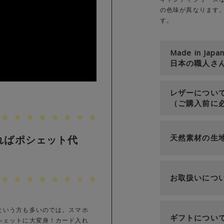
の色味が異なります
す。
Made in Japa
日本の職人さ
レザーについ
（ご購入前に
天然素材の生
ればポシェット代
お取扱いにつ
という方も多いのでは。スマホ
ギフトについ
シェットに大変身！カード入れ