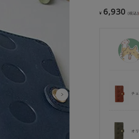
6,930
¥
税込
チ
オ