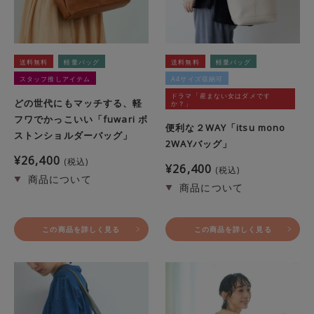
送料無料
軽量バッグ
送料無料
軽量バッグ
スタッフ推しアイテム
A4サイズ収納可
ドラマ「産まない女はダメです
どの世代にもマッチする、軽
か？」
フワでかっこいい「fuwari ボ
便利な２WAY「itsu mono
ストンショルダーバッグ」
2WAYバッグ」
¥
26,400
税込
¥
26,400
税込
この商品を詳しく見る
この商品を詳しく見る