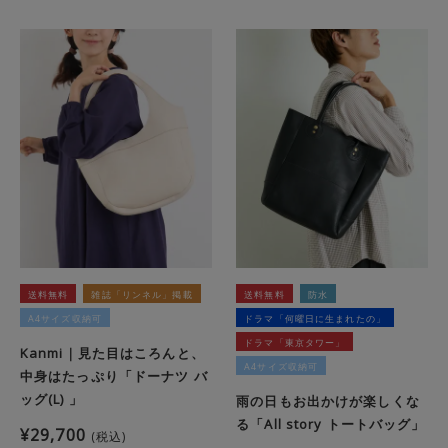
送料無料
雑誌「リンネル」掲載
送料無料
防水
A4サイズ収納可
ドラマ「何曜日に生まれたの」
ドラマ「東京タワー」
Kanmi｜見た目はころんと、
A4サイズ収納可
中身はたっぷり「ドーナツ バ
ッグ(L) 」
雨の日もお出かけが楽しくな
る「All story トートバッグ」
¥
29,700
税込