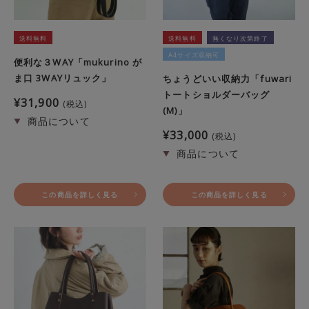
送料無料
送料無料
無くなり次第終了
A4サイズ収納可
便利な３WAY「mukurino が
ま口 3WAYリュック」
ちょうどいい収納力「fuwari
トートショルダーバッグ
¥
31,900
税込
(M)」
¥
33,000
税込
この商品を詳しく見る
この商品を詳しく見る