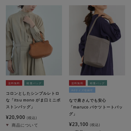
送料無料
軽量バッグ
送料無料
軽量バッグ
A4サイズ収納可
コロンとしたシンプルレトロ
な「itsu mono がま口ミニボ
なで肩さんでも安心
ストンバッグ」
「maruco バケツトートバッ
グ」
¥
20,900
税込
¥
23,100
税込