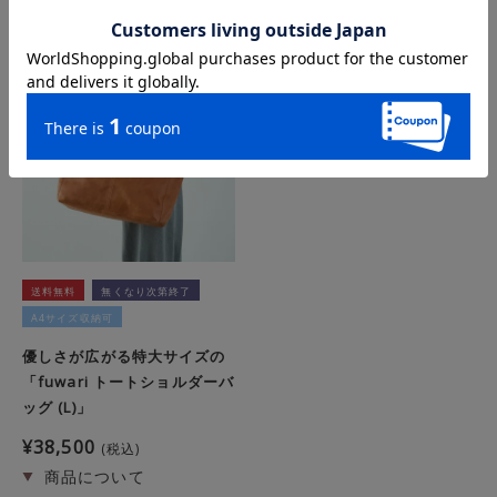
送料無料
無くなり次第終了
A4サイズ収納可
優しさが広がる特大サイズの
「fuwari トートショルダーバ
ッグ (L)」
¥
38,500
税込