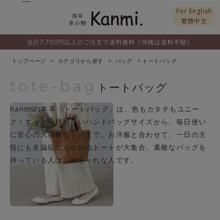
For English
繁體中文
合計7,700円以上のご注文で送料無料（沖縄は送料半額）
トップページ
カテゴリから探す
バッグ
トートバッグ
tote-bag
トートバッグ
Kanmiの本革「トートバッグ」は、色もカタチもユニー
ク！すっきり持ちたいハンドバッグサイズから、毎日使い
に安心の大容量なものまで。お洋服と合わせて、一日の主
役にも名脇役にもなれるトートが大集合。素敵なバッグを
持っている人は、おしゃれな人です。