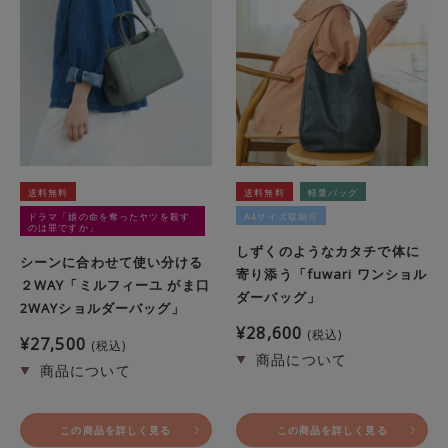
送料無料
送料無料
軽量バッグ
ドラマ「娘の命を奪ったヤツを殺す
A4サイズ収納可
のは罪ですか」
しずくのようなカタチで体に
シーンに合わせて使い分ける
寄り添う「fuwari ワンショル
２WAY「ミルフィーユ がま口
ダーバッグ」
2WAYショルダーバッグ」
¥
28,600
税込
¥
27,500
税込
この商品を詳しく見る
この商品を詳しく見る