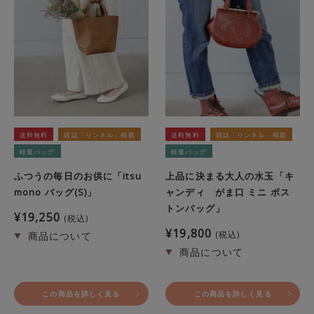
送料無料
雑誌「リンネル」掲載
送料無料
雑誌「リンネル」掲載
軽量バッグ
軽量バッグ
ふつうの毎日のお供に「itsu
上品に決まる大人の水玉「キ
mono バッグ(S)」
ャンディ がま口 ミニ ボス
トンバッグ」
¥
19,250
税込
¥
19,800
税込
この商品を詳しく見る
この商品を詳しく見る