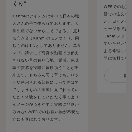
くり”
WEBでのお買
話での注文も承
Kanmiのアイテムはすべて日本の職
た、日々メール
人さんの手で作られております。大
セージ等でお
量生産でないからこそできる、1点1
Kanmiスタ
点向き合うKanmiのモノづくり。同
ていただいてお
じものは1つとしてありません。革サ
よる修理につ
ンプル請求にて写真や動画では伝え
間は無料です
きれない革の触り心地、質感、色味
革の質感を実際に体験頂くことが出
来ます。もちろん同じ革でも、ロッ
トや使用される部位によって差はで
てしまうものの実際に見て触ってい
ただく体験をしていただく事でより
イメージがつきやすく実際に品物が
みれないWEBでのお買い物が不安な
方にも喜ばれております。