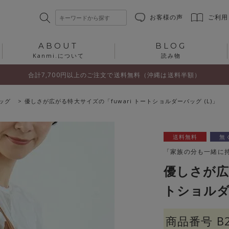
お客様の声
ご利用
ABOUT
BLOG
Kanmi.について
読み物
合計7,700円以上のご注文で送料無料（沖縄は送料半額）
ッグ
優しさが広がる特大サイズの「fuwari トートショルダーバッグ (L)」
送料無料
無
「家族の分も一緒に
優しさが広
トショルダー
商品番号
B