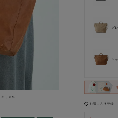
グ
キ
) キャメル
お気に入り登録