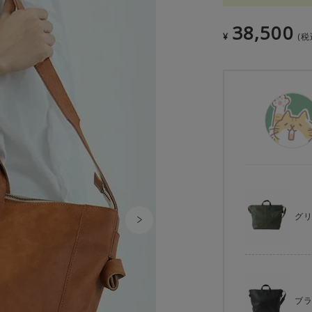
38,500
¥
税
グ
ブ