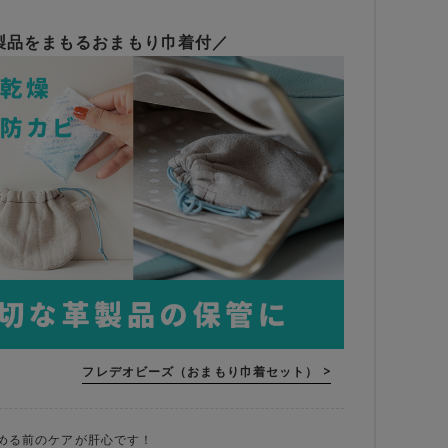
製品をまもるおまもり巾着付／
フレデオビーズ（おまもり巾着セット） >
める前のケアが肝心です！