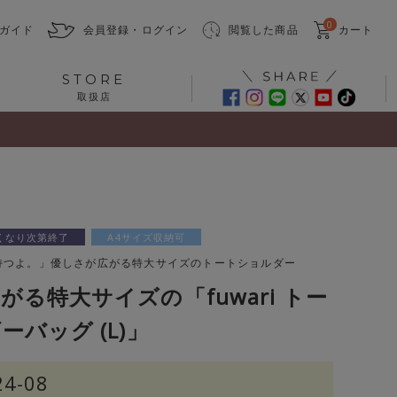
0
ガイド
会員登録・ログイン
閲覧した商品
カート
STORE
取扱店
くなり次第終了
A4サイズ収納可
持つよ。」優しさが広がる特大サイズのトートショルダー
がる特大サイズの「fuwari トー
バッグ (L)」
24-08