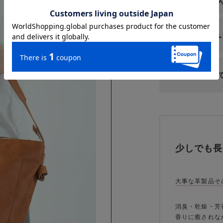
日本の職人さ
お取扱いにつ
ギフトについ
少しでも長
大事な革製品そ
消臭・乾燥・芳
香りに癒されな