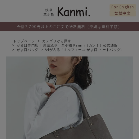
For English
繁體中文
合計7,700円以上のご注文で送料無料（沖縄は送料半額）
トップページ
カテゴリから探す
がま口専門店 | 東京浅草 革小物 Kanmi（カンミ）公式通販
がま口バッグ
A4が入る「ミルフィーユ がま口 トートバッグ」