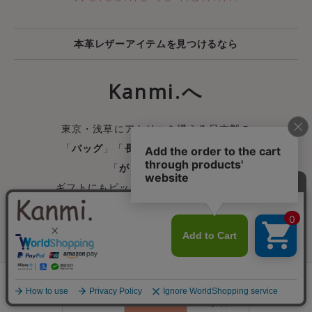
本革レザーアイテムを見つけるなら
Kanmi.へ
東京・浅草にアトリエを構える日本製の
「
バッグ
」「
長財布
」「
二つ折り財布
」
「
がま口財布
」から
ギフトにもピッタリな「
名刺入れ
」まで、
1300アイテムの圧倒的な品揃え！
創業25年。修理やお手入れなどの
アフターフォローも充実。
0
毎日忙しい女性にずっと永く寄り添える
会員登録
ランキング
閲覧履歴
商品一覧
カート
ログイン
オンリーワンな革小物を。