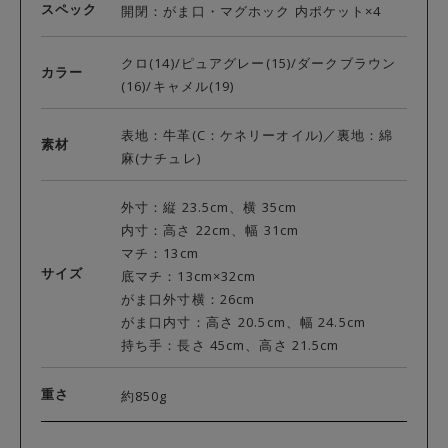
スペック
開閉：がま口・マグホック 内ポケット×4
クロ(14)/ピュアグレー(15)/ダークブラウン
カラー
(16)/キャメル(19)
表地：牛革(C：ケネリーオイル)／裏地：綿
素材
麻(ナチュレ)
外寸：縦 23.5cm、横 35cm
内寸：高さ 22cm、幅 31cm
マチ：13cm
サイズ
底マチ：13cm×32cm
がま口外寸横：26cm
がま口内寸：高さ 20.5cm、幅 24.5cm
持ち手：長さ 45cm、高さ 21.5cm
重さ
約850g