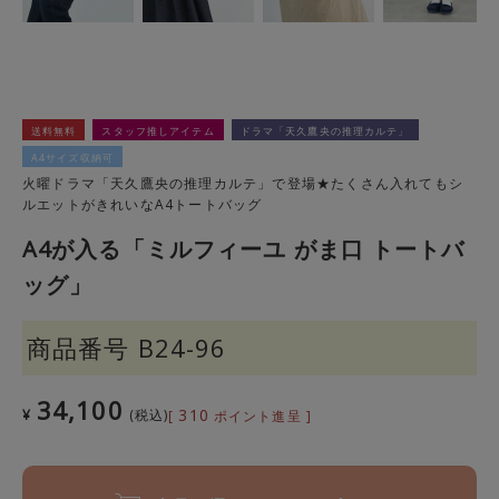
送料無料
スタッフ推しアイテム
ドラマ「天久鷹央の推理カルテ」
A4サイズ収納可
火曜ドラマ「天久鷹央の推理カルテ」で登場★たくさん入れてもシ
ルエットがきれいなA4トートバッグ
A4が入る「ミルフィーユ がま口 トートバ
ッグ」
商品番号
B24-96
34,100
310
¥
税込
[
ポイント進呈 ]