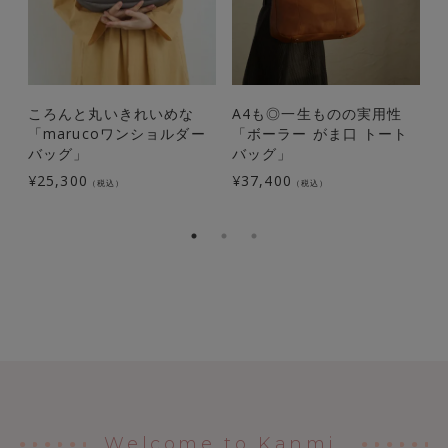
ころんと丸いきれいめな
A4も◎一生ものの実用性
「marucoワンショルダー
「ボーラー がま口 トート
バッグ」
バッグ」
¥
25,300
¥
37,400
（税込）
（税込）
¥
Welcome to Kanmi.