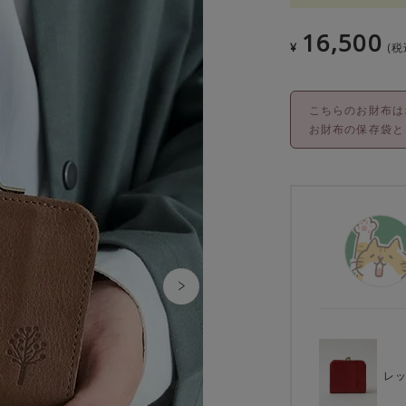
16,500
¥
税
こちらのお財布は
お財布の保存袋と
レ