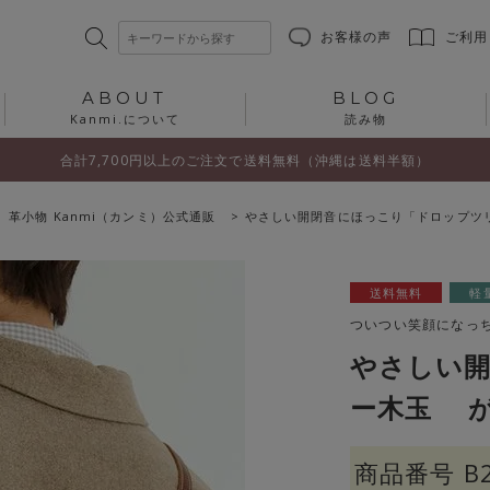
お客様の声
ご利用
ABOUT
BLOG
Kanmi.について
読み物
合計7,700円以上のご注文で送料無料（沖縄は送料半額）
 革小物 Kanmi（カンミ）公式通販
やさしい開閉音にほっこり「ドロップツ
送料無料
軽
ついつい笑顔になっ
やさしい
ー木玉 
商品番号
B