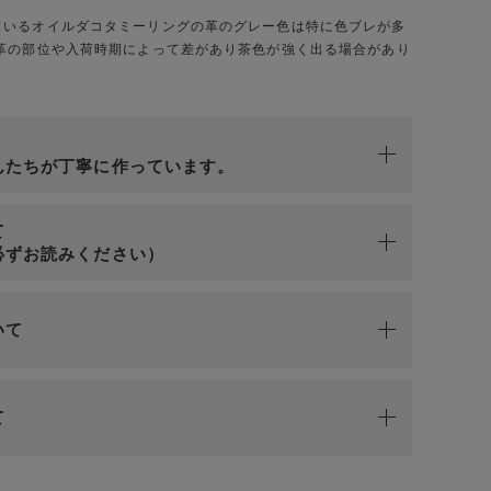
ているオイルダコタミーリングの革のグレー色は特に色ブレが多
 革の部位や入荷時期によって差があり茶色が強く出る場合があり
n
んたちが丁寧に作っています。
て
必ずお読みください）
いて
て