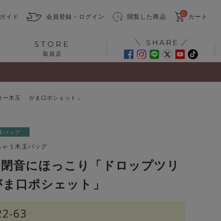
0
ガイド
会員登録・ログイン
閲覧した商品
カート
STORE
取扱店
リー木玉 がま口ポシェット」
量バッグ
ちゃう木玉バッグ
開閉音にほっこり「ドロップツリ
がま口ポシェット」
22-63