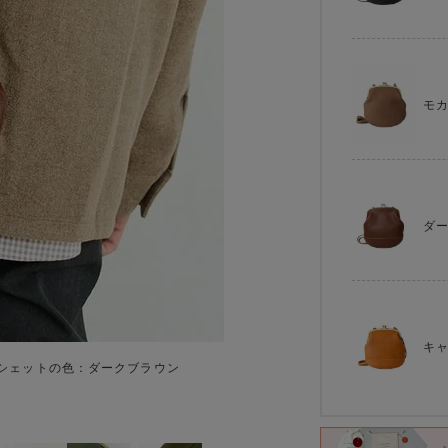
モ
ダ
キ
シェットの色：ダークブラウン