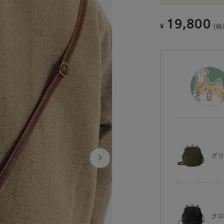
19,800
¥
税
グ
ク