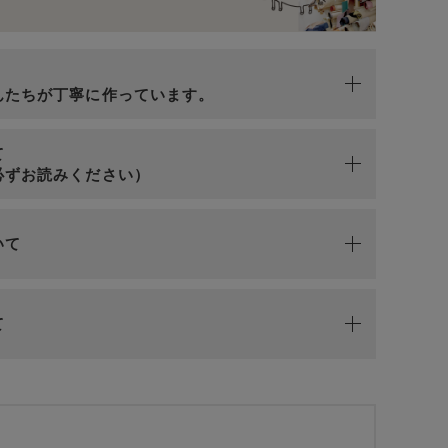
n
んたちが丁寧に作っています。
て
必ずお読みください）
いて
て