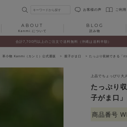
お客様の声
ご利用
ABOUT
BLOG
Kanmi.について
読み物
合計7,700円以上のご注文で送料無料（沖縄は送料半額）
 革小物 Kanmi（カンミ）公式通販
親子がま口
たっぷり収納できる「its
上品でちょっぴり大人っ
たっぷり収納
子がま口」
商品番号
W