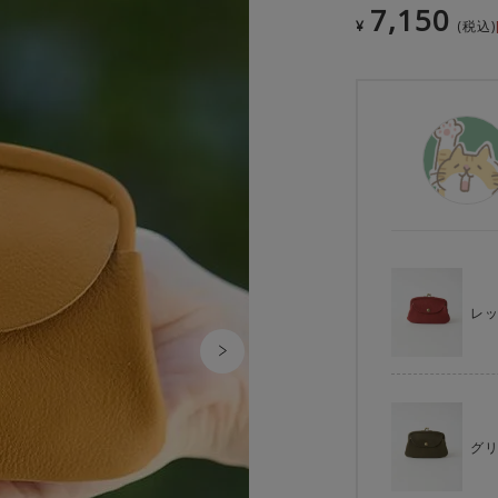
7,150
¥
税込
レ
グ