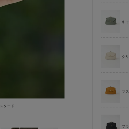
キ
ク
マ
マスタード
ブ