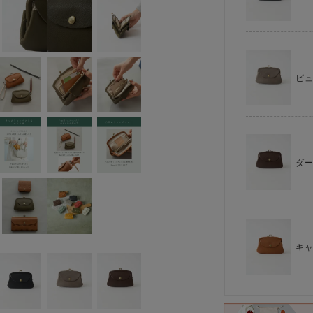
ピ
ダ
キ