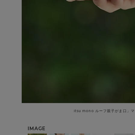
itsu mono ルーフ親子がま口」