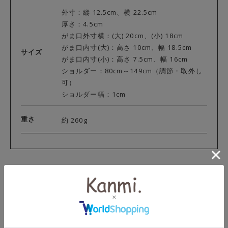
外寸：縦 12.5cm、横 22.5cm
厚さ：4.5cm
がま口外寸横：(大) 20cm、(小) 18cm
がま口内寸(大)：高さ 10cm、幅 18.5cm
サイズ
がま口内寸(小)：高さ 7.5cm、幅 16cm
ショルダー：80cm～149cm（調節・取外し
可）
ショルダー幅：1cm
重さ
約 260g
プラスオンでもっと便利に
こちらの商品は下記アクセサリーに対応しております。