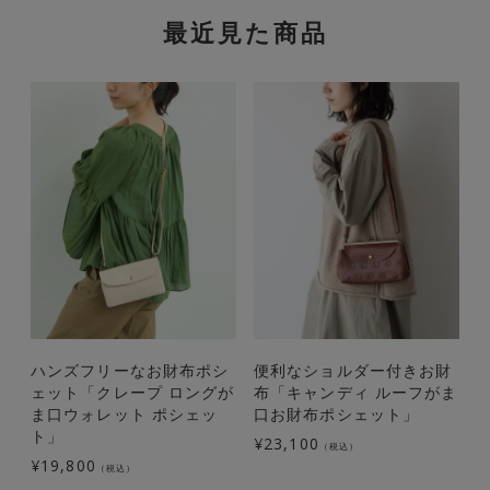
最近見た商品
ハンズフリーなお財布ポシ
便利なショルダー付きお財
ど
ェット「クレープ ロングが
布「キャンディ ルーフがま
ま口ウォレット ポシェッ
口お財布ポシェット」
ト」
¥
23,100
¥
（税込）
¥
19,800
（税込）