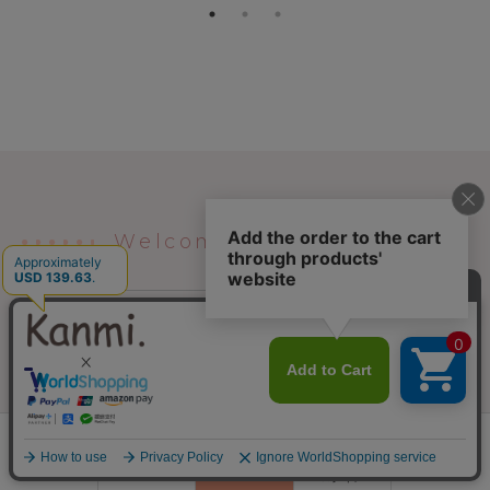
Welcome to Kanmi.
本革レザーアイテムを見つけるなら
Kanmi.へ
0
東京・浅草にアトリエを構える日本製の
会員登録
ランキング
閲覧履歴
商品一覧
カート
「
バッグ
」「
長財布
」「
二つ折り財布
」
ログイン