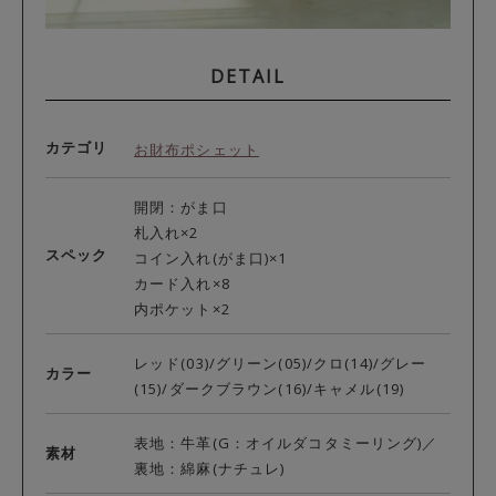
DETAIL
カテゴリ
お財布ポシェット
開閉：がま口
札入れ×2
スペック
コイン入れ(がま口)×1
カード入れ×8
内ポケット×2
レッド(03)/グリーン(05)/クロ(14)/グレー
カラー
(15)/ダークブラウン(16)/キャメル(19)
表地：牛革(G：オイルダコタミーリング)／
素材
裏地：綿麻(ナチュレ)