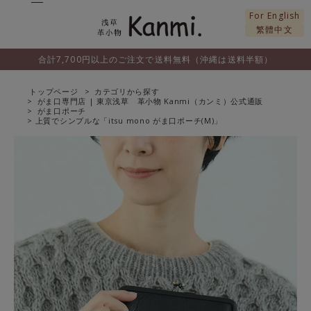
For English
繁體中文
合計7,700円以上のご注文で送料無料（沖縄は送料半額）
トップページ
カテゴリから探す
がま口専門店 | 東京浅草 革小物 Kanmi（カンミ）公式通販
がま口ポーチ
上質でシンプルな「itsu mono がま口ポーチ(M)」