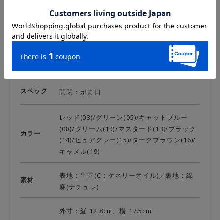
DETAIL
カテゴリ
がま口
スペック
開閉：がま口
レッド(03)/グリーン(05)/キャットブルー
(08)/クリーム(10)/マスタード(13)/ブラック
カラー
(14)/ピュアグレー(15)/ダークブラウン(16)/
キャメル(19)
表地：牛革(C：ケネリーオイル)／裏地：綿
素材
麻(ナチュレ)
外寸：縦 12.8cm、横 17.5cm