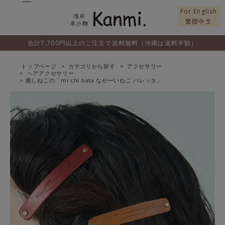
For English
繁體中文
合計7,700円以上のご注文で送料無料（沖縄は送料半額）
トップページ
カテゴリから探す
アクセサリー
ヘアアクセサリー
癒しねこの「mi chi bata ながーいねこ バレッタ」