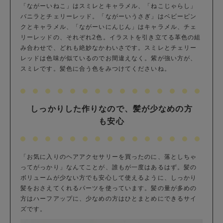
「ながーいねこ」はスミレとキャラメル、「ねこじゃらし」
バニラとチェリーレッド。「ながーいうさぎ」はベビーピン
クとキャラメル、「ながーいにんじん」はキャラメル、チェ
リーレッドの、それぞれ2色。イラストを引き立てる革色の組
み合わせで、どれも絶妙なかわいさです。スミレとチェリー
レッドは色味が似ているのでお間違えなく。紫が強い方が、
スミレです。髪色に合う色をみつけてくださいね。
しっかりした作りなので、髪が少なめの方
も安心
「お気に入りのヘアアクセサリーを買ったのに、落としちゃ
ってがっかり」なんてことが、誰もが一度はあるはず。髪の
ボリュームが少ない方でも安心して使えるように、しっかり
髪をおさえてくれるパーツを使っています。髪の量が多めの
方はハーフアップに、少なめの方はひとまとめにできるサイ
ズです。