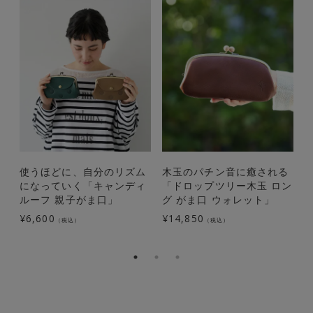
使うほどに、自分のリズム
木玉のパチン音に癒される
になっていく「キャンディ
「ドロップツリー木玉 ロン
ルーフ 親子がま口」
グ がま口 ウォレット」
¥
6,600
¥
14,850
¥
（税込）
（税込）