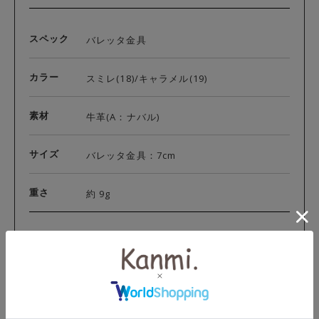
スペック
バレッタ金具
カラー
スミレ(18)/キャラメル(19)
素材
牛革(A：ナバル)
サイズ
バレッタ金具：7cm
重さ
約 9g
お客様のわたしのKanmiをご紹介