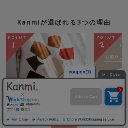
Kanmiが選ばれる3つの理由
Kanmiこだわりの”モノづ
安心のカス
くり”
WEBでのお買
0
話での注文も承
Kanmiのアイテムはすべて日本の職
会員登録
た、日々メール
ランキング
閲覧履歴
商品一覧
カート
人さんの手で作られております。大
ログイン