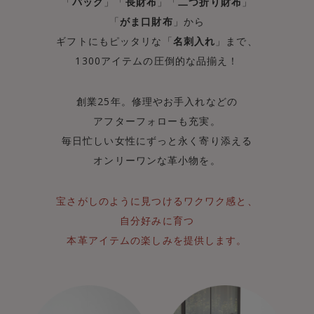
「
バッグ
」「
長財布
」「
二つ折り財布
」
「
がま口財布
」から
ギフトにもピッタリな「
名刺入れ
」まで、
1300アイテムの圧倒的な品揃え！
創業25年。修理やお手入れなどの
アフターフォローも充実。
毎日忙しい女性にずっと永く寄り添える
オンリーワンな革小物を。
宝さがしのように見つけるワクワク感と、
自分好みに育つ
本革アイテムの楽しみを提供します。