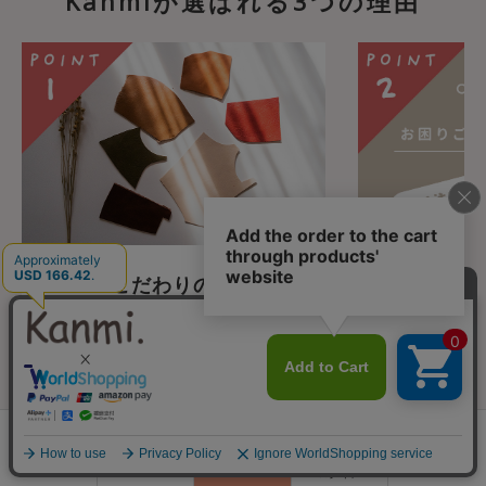
Kanmiが選ばれる3つの理由
Kanmiこだわりの”モノづ
安心のカス
くり”
WEBでのお買
話での注文も承
Kanmiのアイテムはすべて日本の職
た、日々メール
人さんの手で作られております。大
セージ等でお
量生産でないからこそできる、1点1
0
Kanmiスタ
点向き合うKanmiのモノづくり。同
会員登録
ていただいてお
ランキング
閲覧履歴
商品一覧
カート
じものは1つとしてありません。革サ
ログイン