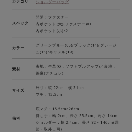
カテゴリ
ショルダーバッグ
開閉：ファスナー
スペック
内ポケット(大)(ファスナー)×1
内ポケット(小)×2
グリーンブルー(05)/ブラック(14)/グレージ
カラー
ュ(15)/キャメル(19)
表地：牛革(O：ソフトプルアップ)／裏地：
素材
綿麻(ナチュレ)
外寸：縦 22cm、横 31cm
サイズ
マチ：15.5cm
底マチ：15.5cm×26cm
持ち手：幅 2cm、長さ 35.5cm、高さ 14cm
備考
ショルダー：幅 2.4cm、長さ 82～146cm(調
節・取外し可)