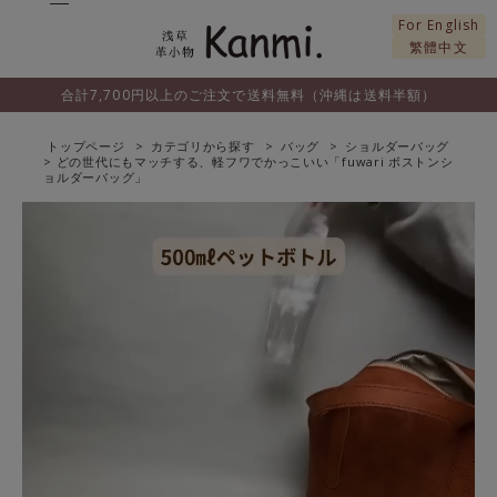
For English
繁體中文
合計7,700円以上のご注文で送料無料（沖縄は送料半額）
トップページ
カテゴリから探す
バッグ
ショルダーバッグ
どの世代にもマッチする、軽フワでかっこいい「fuwari ボストンシ
ョルダーバッグ」