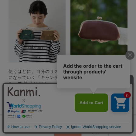
使うほどに、自分のリズム
木玉のパチン音に癒される
になっていく「キャンディ
「ドロップツリー木玉 ロン
ルーフ 親子がま口」
グ がま口 ウォレット」
¥
6,600
¥
14,850
¥
（税込）
（税込）
0
会員登録
ランキング
閲覧履歴
商品一覧
カート
ログイン