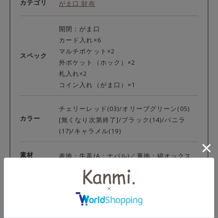
カテゴリ
がま口 財布
開閉：がま口
カード入れ×6
マルチポケット×2
スペック
外ポケット（ホック）×2
札入れ×2
コイン入れ（がま口）×1
チェリーレッド(03)/オリーブグリーン(05)
カラー
[無くなり次第終了]/ブラック(14)/バニラ
(17)/キャラメル(19)
素材
表地：牛革(A：ナバル)／裏地：綿オックス
外寸：縦11.5cm、横20cm
がま口外寸：(大)横18cm、(小)横16.2cm
サイズ
がま口内寸：(大)高さ8.5cm、幅16.7cm、
(小)高さ6.4cm、幅15cm