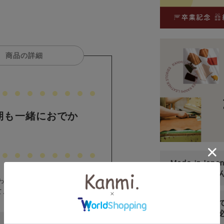
商品の詳細
期も一緒におでか
Made in Japa
日本の職人さ
わって、コートを着ても肩にかけ
て、いっぱい入れても見た目はす
レザーについ
（ご購入前に