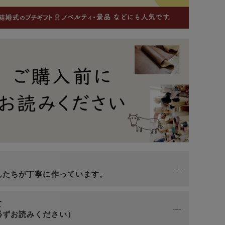
n
んたちが丁寧に作っています。
て
必ずお読みください）