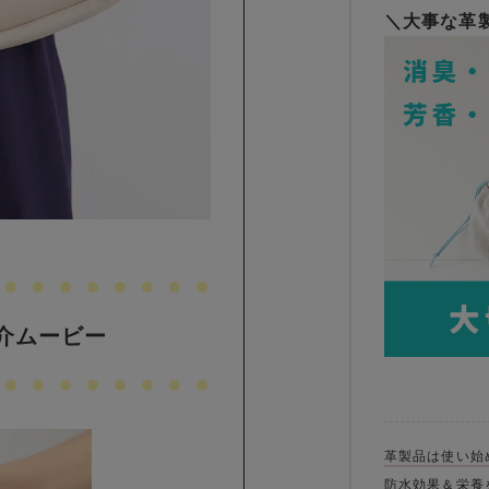
＼大事な革
紹介ムービー
革製品は使い始
防水効果＆栄養