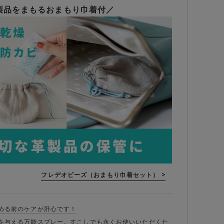
製品をまもるおまもり巾着付／
フレデオビーズ（おまもり巾着セット） >
める前のケアが肝心です！
を与える万能スプレー。すこしでも永くお使いいただくた