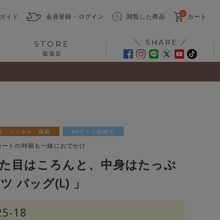
0
ガイド
会員登録・ログイン
閲覧した商品
カート
STORE
取扱店
誌「リンネル」掲載
A4サイズ収納可
コートの時期も一緒におでかけ
｜見た目はころんと、中身はたっぷ
 バッグ(L) 」
25-18