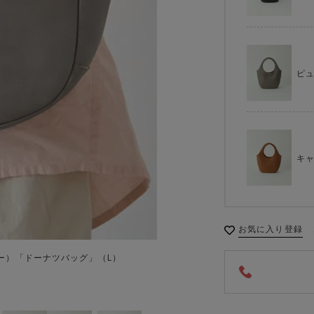
ピ
キ
お気に入り登録
レー）「ドーナツバッグ」（L）