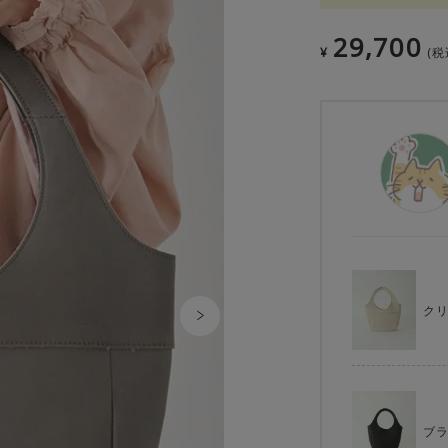
29,700
¥
税
ク
ブ