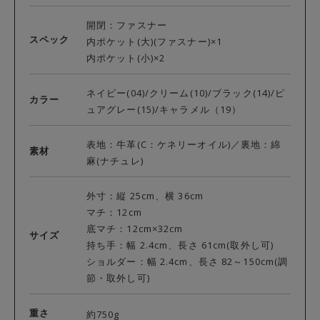
開閉：ファスナー
スペック
内ポケット(大)(ファスナー)×1
内ポケット(小)×2
ネイビー(04)/クリーム(10)/ブラック(14)/ピ
カラー
ュアグレー(15)/キャラメル（19）
表地：牛革(C：ケネリーオイル)／裏地：綿
素材
麻(ナチュレ)
外寸：縦 25cm、横 36cm
マチ：12cm
底マチ：12cm×32cm
サイズ
持ち手：幅 2.4cm、長さ 61cm(取外し可)
ショルダー：幅 2.4cm、長さ 82～150cm(調
節・取外し可)
重さ
約750g