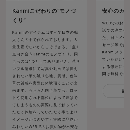
Kanmiこだわりの”モノづ
安心のカス
くり”
WEBでのお買
話での注文も承
Kanmiのアイテムはすべて日本の職
た、日々メール
人さんの手で作られております。大
セージ等でお
量生産でないからこそできる、1点1
Kanmiスタ
点向き合うKanmiのモノづくり。同
ていただいてお
じものは1つとしてありません。革サ
よる修理につ
ンプル請求にて写真や動画では伝え
間は無料です
きれない革の触り心地、質感、色味
革の質感を実際に体験頂くことが出
来ます。もちろん同じ革でも、ロッ
トや使用される部位によって差はで
てしまうものの実際に見て触ってい
ただく体験をしていただく事でより
イメージがつきやすく実際に品物が
みれないWEBでのお買い物が不安な