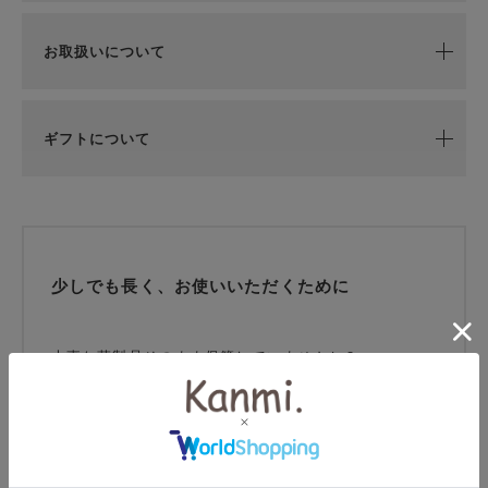
お取扱いについて
ギフトについて
少しでも長く、お使いいただくために
大事な革製品そのまま保管していませんか？
消臭・乾燥・芳香・防カビの4つの効果をこれ一つで！
ほのかなサボンの香りに癒されながら、革製品を保管す
ることができます。