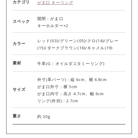
カテゴリ
がま口 キーリング
開閉：がま口
スペック
キーホルダー×2
レッド(03)/グリーン(05)/クロ(14)/グレー
カラー
(15)/ダークブラウン(16)/キャメル(19)
素材
牛革(G：オイルダコタミーリング)
外寸(革パーツ)：縦 6cm、横 6.8cm
がま口外寸：横 5cm
サイズ
がま口内寸：高さ 4.7cm、幅 6cm
リング(外径)：2.7cm
重さ
約 20g