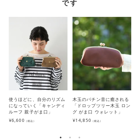
です
使うほどに、自分のリズム
木玉のパチン音に癒される
になっていく「キャンディ
「ドロップツリー木玉 ロン
ルーフ 親子がま口」
グ がま口 ウォレット」
¥
6,600
¥
14,850
¥
（税込）
（税込）