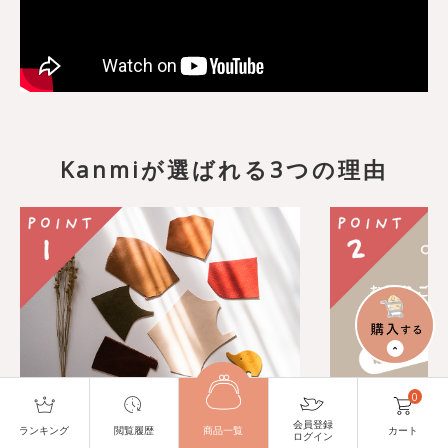
Kanmiが選ばれる3つの理由
0
会員登録
Kanmiこだわりの”モノづ
安心のカス
ランキング
閲覧履歴
商品一覧
カート
ログイン