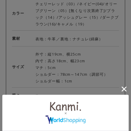
チェリーレッド（03）/ネイビー(04)/オリー
ブグリーン（05）[無くなり次第終了]/ブラ
カラー
ック（14）/アッシュグレー（15）/ダークブ
ラウン(16)/キャメル（19）
素材
表地：牛革／裏地：ナチュレ(綿麻）
外寸：縦19cm、横25cm
内寸：高さ18cm、幅23cm
サイズ
マチ：5cm
ショルダー：78cm～147cm（調節可）
ショルダー幅：1cm
重さ
約 210g