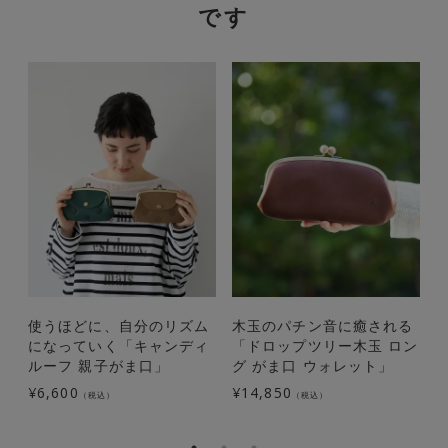
です
使うほどに、自分のリズム
木玉のパチン音に癒される
になっていく「キャンディ
「ドロップツリー木玉 ロン
ルーフ 親子がま口」
グ がま口 ウォレット」
¥
6,600
¥
14,850
¥
（税込）
（税込）