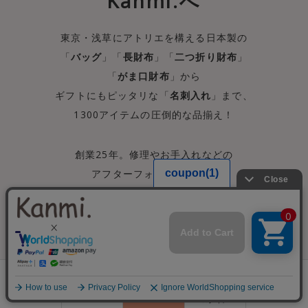
Kanmi.へ
東京・浅草にアトリエを構える日本製の
「
バッグ
」「
長財布
」「
二つ折り財布
」
「
がま口財布
」から
ギフトにもピッタリな「
名刺入れ
」まで、
1300アイテムの圧倒的な品揃え！
創業25年。修理やお手入れなどの
アフターフォローも充実。
毎日忙しい女性にずっと永く寄り添える
オンリーワンな革小物を。
宝さがしのように見つけるワクワク感と、
自分好みに育つ
0
本革アイテムの楽しみを提供します。
会員登録
ランキング
閲覧履歴
商品一覧
カート
ログイン