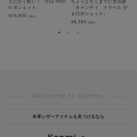
とにかく軽い！「itsu mon
ちょっとそこまでに大活躍
o ポシェット」
「キャンディ トラベル が
ま口ポシェット」
¥
19,800
（税込）
¥
8,580
¥
（税込）
Welcome to Kanmi.
本革レザーアイテムを見つけるなら