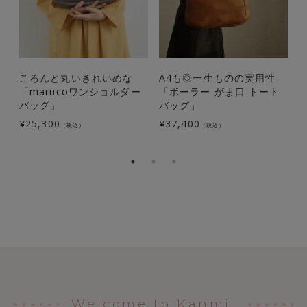
ころんと丸いきれいめな
A4も◎一生ものの実用性
「marucoワンショルダー
「ボーラー がま口 トート
バッグ」
バッグ」
¥
25,300
¥
37,400
（税込）
（税込）
¥
Welcome to Kanmi.