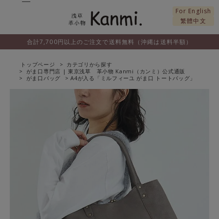
For English
繁體中文
合計7,700円以上のご注文で送料無料（沖縄は送料半額）
トップページ
カテゴリから探す
がま口専門店 | 東京浅草 革小物 Kanmi（カンミ）公式通販
がま口バッグ
A4が入る「ミルフィーユ がま口 トートバッグ」