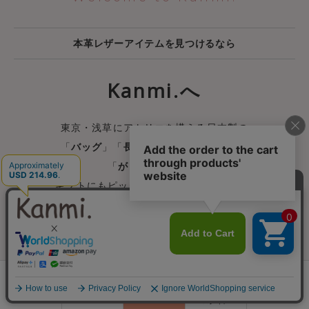
本革レザーアイテムを見つけるなら
Kanmi.へ
東京・浅草にアトリエを構える日本製の
「
バッグ
」「
長財布
」「
二つ折り財布
」
「
がま口財布
」から
ギフトにもピッタリな「
名刺入れ
」まで、
1300アイテムの圧倒的な品揃え！
創業25年。修理やお手入れなどの
アフターフォローも充実。
0
毎日忙しい女性にずっと永く寄り添える
会員登録
ランキング
閲覧履歴
商品一覧
カート
ログイン
オンリーワンな革小物を。