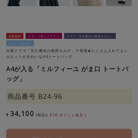
送料無料
スタッフ推しアイテム
ドラマ「天久鷹央の推理カルテ」
A4サイズ収納可
火曜ドラマ「天久鷹央の推理カルテ」で登場★たくさん入れてもシ
ルエットがきれいなA4トートバッグ
A4が入る「ミルフィーユ がま口 トートバ
ッグ」
商品番号
B24-96
34,100
310
¥
税込
[
ポイント進呈 ]