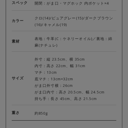
スペック
開閉：がま口・マグホック 内ポケット×4
クロ(14)/ピュアグレー(15)/ダークブラウン
カラー
(16)/キャメル(19)
表地：牛革(C：ケネリーオイル)／裏地：綿
素材
麻(ナチュレ)
外寸：縦 23.5cm、横 35cm
内寸：高さ 22cm、幅 31cm
マチ：13cm
サイズ
底マチ：13cm×32cm
がま口外寸横：26cm
がま口内寸：高さ 20.5cm、幅 24.5cm
持ち手：長さ 45cm、高さ 21.5cm
重さ
約850g