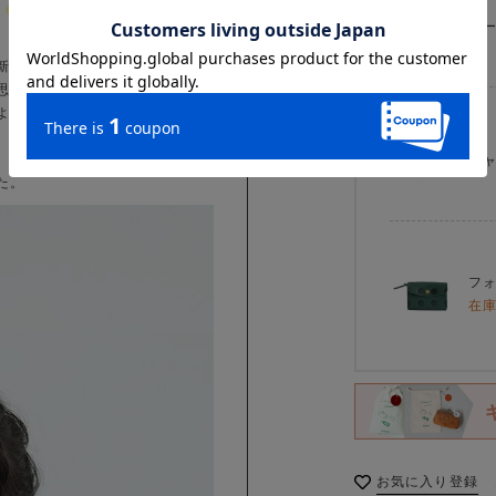
リ
新色が仲間入りしました。
思わせるあたたかさと、やさしい
ような安心感があります。
。自然の中に包まれるような穏や
チ
た。
フ
在
お気に入り登録