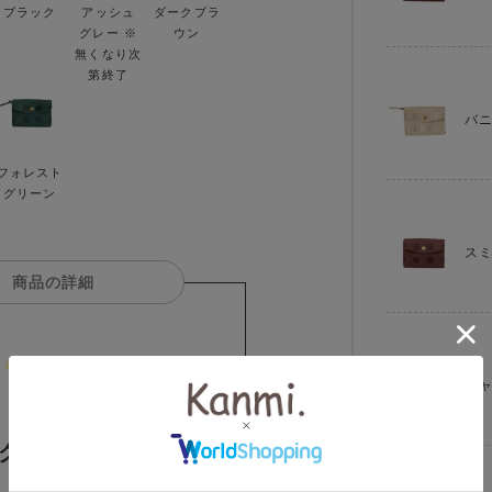
ブラック
アッシュ
ダークブラ
グレー ※
ウン
無くなり次
第終了
バ
フォレスト
グリーン
ス
商品の詳細
キ
「チャイ」と
グリーン」