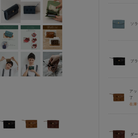
ソ
ブ
アッ
了
在庫
ダ