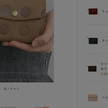
チ
ネ
オリ
終了
在庫
ン、右／チャイ
ベ