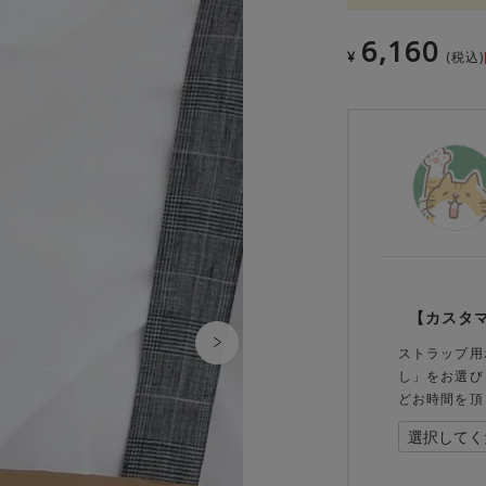
6,160
¥
税込
【カスタ
ストラップ用
し」をお選び
どお時間を頂