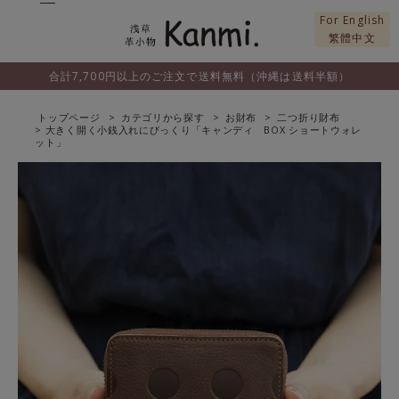
For English
繁體中文
合計7,700円以上のご注文で送料無料（沖縄は送料半額）
トップページ
カテゴリから探す
お財布
二つ折り財布
大きく開く小銭入れにびっくり「キャンディ BOX ショートウォレ
ット」