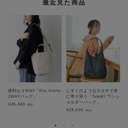
最近見た商品
便利な２WAY「itsu mono
しずくのようなカタチで体
2WAYバッグ」
に寄り添う「fuwari ワンシ
ョルダーバッグ」
ナ
¥
26,400
（税込）
¥
28,600
¥
（税込）