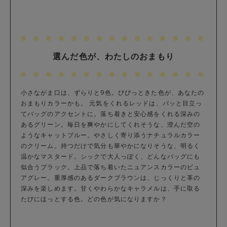
選んだ色が、わたしのおまもり
小さながま口は、ずらりと9色。ぴぴっときた色が、あなたの
おまもりカラーかも。 元気をくれるレッドは、パッと目立っ
てバッグのアクセントに。落ち着きと安心感をくれる深みの
あるグリーン。毎日を爽やかにしてくれそうな、澄んだ空の
ようなキャットブルー。やさしく寄り添うナチュラルカラー
のクリーム。持つだけで気分も華やかになりそうな、明るく
温かなマスタード。シックで大人っぽく、どんなバッグにも
似合うブラック。上品で落ち着いたニュアンスカラーのピュ
アグレー。重厚感のあるダークブラウンは、じっくりと革の
深みを楽しめます。甘くやわらかなキャラメルは、手に取る
たびにほっとする色。どの色が気になりますか？