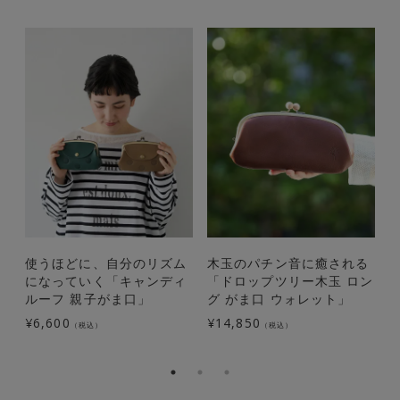
使うほどに、自分のリズム
木玉のパチン音に癒される
になっていく「キャンディ
「ドロップツリー木玉 ロン
ルーフ 親子がま口」
グ がま口 ウォレット」
¥
6,600
¥
14,850
¥
（税込）
（税込）