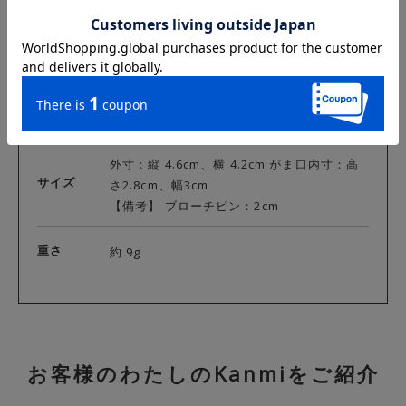
レッド(03)／グリーン(05) ／キャットブルー
(08)／クリーム(10)／マスタード(13)／ ブラ
カラー
ック(14)／ピュアグレー(15)／ダークブラウ
ン(16)／キャラメル(19)
素材
表地：牛革（C：ケネリーオイル）
外寸：縦 4.6cm、横 4.2cm がま口内寸：高
サイズ
さ2.8cm、幅3cm
【備考】 ブローチピン：2cm
重さ
約 9g
お客様のわたしのKanmiをご紹介