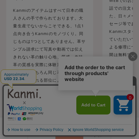
WEBでのお買
話での注文も承
Kanmiのアイテムはすべて日本の職
た、日々メール
人さんの手で作られております。大
セージ等でお
量生産でないからこそできる、1点1
Kanmiスタ
点向き合うKanmiのモノづくり。同
ていただいてお
じものは1つとしてありません。革サ
よる修理につ
ンプル請求にて写真や動画では伝え
間は無料です
きれない革の触り心地、質感、色味
革の質感を実際に体験頂くことが出
来ます。もちろん同じ革でも、ロッ
トや使用される部位によって差はで
てしまうものの実際に見て触ってい
ただく体験をしていただく事でより
イメージがつきやすく実際に品物が
みれないWEBでのお買い物が不安な
方にも喜ばれております。
0
会員登録
ランキング
閲覧履歴
商品一覧
カート
ログイン