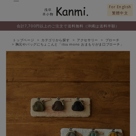
For English
繁體中文
合計7,700円以上のご注文で送料無料（沖縄は送料半額）
トップページ
カテゴリから探す
アクセサリー
ブローチ
胸元やバッグにちょこんと「itsu mono おまもりがま口ブローチ」