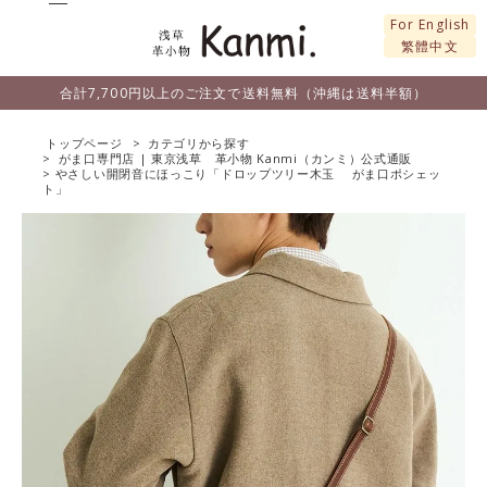
For English
繁體中文
合計7,700円以上のご注文で送料無料（沖縄は送料半額）
トップページ
カテゴリから探す
がま口専門店 | 東京浅草 革小物 Kanmi（カンミ）公式通販
やさしい開閉音にほっこり「ドロップツリー木玉 がま口ポシェッ
ト」