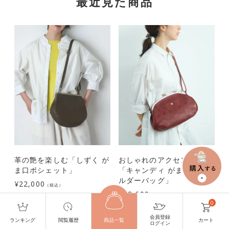
最近見た商品
革の艶を楽しむ「しずく が
おしゃれのアクセントに
ま口ポシェット」
「キャンディ がま口 ショ
ルダーバッグ」
¥
22,000
（税込）
¥
28,600
¥
（税込）
0
会員登録
ランキング
閲覧履歴
商品一覧
カート
ログイン