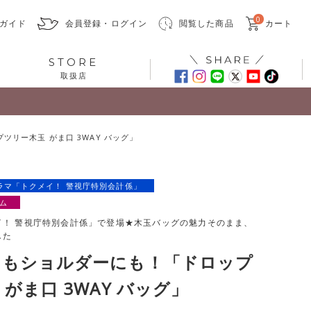
0
ガイド
会員登録・ログイン
閲覧した商品
カート
STORE
取扱店
リー木玉 がま口 3WAY バッグ」
ラマ「トクメイ！ 警視庁特別会計係」
ム
イ！ 警視庁特別会計係」で登場★木玉バッグの魅力そのまま、
した
にもショルダーにも！「ドロップ
がま口 3WAY バッグ」