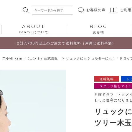
お客様の声
ご利用
ABOUT
BLOG
Kanmi.について
読み物
合計7,700円以上のご注文で送料無料（沖縄は送料半額）
 革小物 Kanmi（カンミ）公式通販
リュックにもショルダーにも！「ドロップツ
送料無料
ド
スタッフ推しアイテ
月曜ドラマ「トクメ
もっと便利になりま
リュック
ツリー木玉 