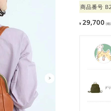
商品番号
B
29,700
¥
税
グ