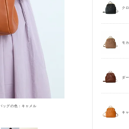
ク
モ
ダ
バッグの色：キャメル
キ