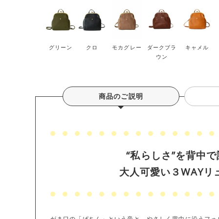
グリーン
クロ
モカグレー
ダークブラ
キャメル
ウン
商品のご説明
“私らしさ”を背中で
大人可愛い３WAYリ
がま口の「ぱちん」という音と、やさしく背中に沿うフォ