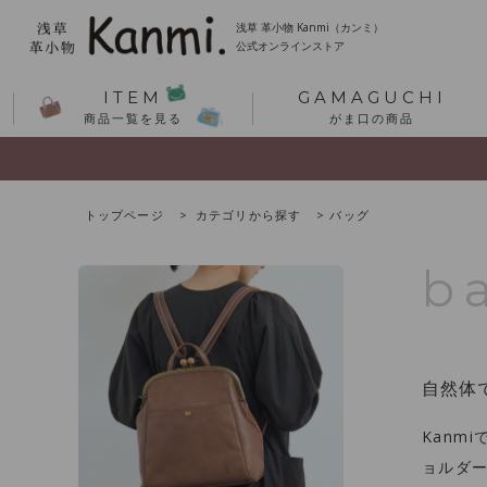
浅草 革小物 Kanmi（カンミ）
公式オンラインストア
ITEM
GAMAGUCHI
商品一覧を見る
がま口の商品
トップページ
カテゴリから探す
バッグ
b
自然体
Kanm
ョルダ