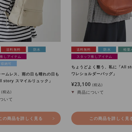
送料無料
防水
送料無料
防水
軽量
推しアイテム
スタッフ推しアイテム
ズ収納可
ちょうどよく整う、私に「All sto
ワレショルダーバッグ」
シームレス、雨の日も晴れの日も
l story スマイルリュック」
¥
23,100
税込
税込
この商品を詳しく見る
この商品を詳しく見