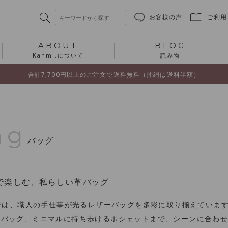
お客様の声
ご利用
ABOUT
BLOG
Kanmi.について
読み物
合計7,700円以上のご注文で送料無料（沖縄は送料半額）
ag
バッグ
で楽しむ、私らしい革バッグ
iでは、職人の手仕事が光るレザーバッグを多彩に取り揃えていま
ーバッグ、ミニマルに持ち歩けるポシェットまで、シーンに合わ