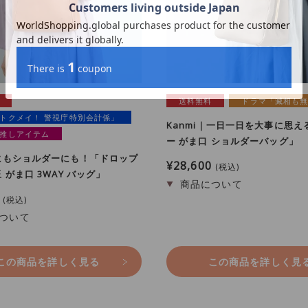
送料無料
ドラマ「滅相も
トクメイ！ 警視庁特別会計係」
Kanmi｜一日一日を大事に思え
推しアイテム
ー がま口 ショルダーバッグ」
にもショルダーにも！「ドロップ
¥
28,600
税込
 がま口 3WAY バッグ」
税込
この商品を詳しく見る
この商品を詳しく見