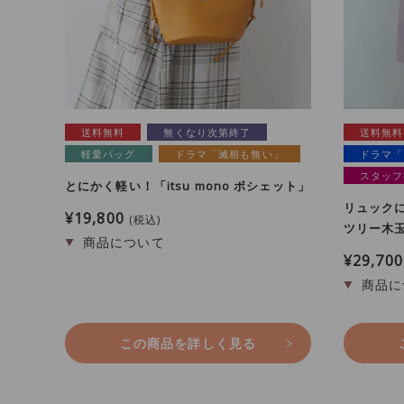
送料無料
無くなり次第終了
送料無料
軽量バッグ
ドラマ「滅相も無い」
ドラマ「
スタッフ
とにかく軽い！「itsu mono ポシェット」
リュック
¥
19,800
税込
ツリー木玉
¥
29,700
この商品を詳しく見る