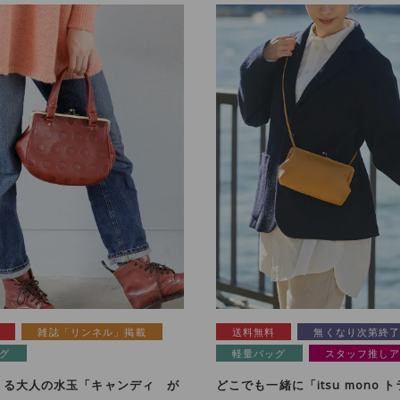
雑誌「リンネル」掲載
送料無料
無くなり次第終
グ
軽量バッグ
スタッフ推し
まる大人の水玉「キャンディ が
どこでも一緒に「itsu mono 