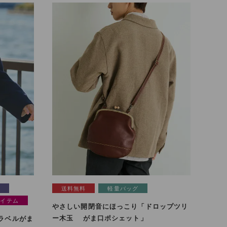
了
送料無料
軽量バッグ
アイテム
やさしい開閉音にほっこり「ドロップツリ
ー木玉 がま口ポシェット」
トラベルがま