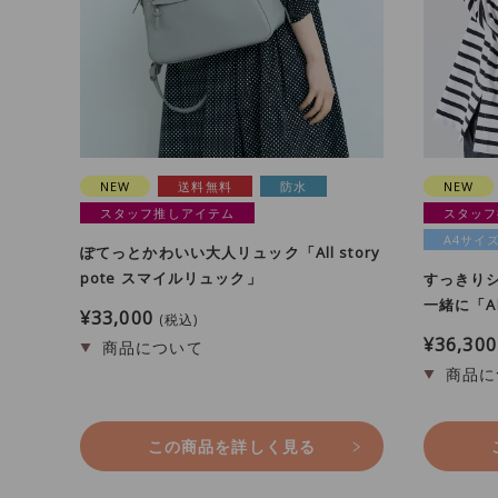
NEW
送料無料
防水
NEW
スタッフ推しアイテム
スタッフ
A4サイ
ぽてっとかわいい大人リュック「All story
pote スマイルリュック」
すっきり
一緒に「Al
¥
33,000
税込
¥
36,300
この商品を詳しく見る