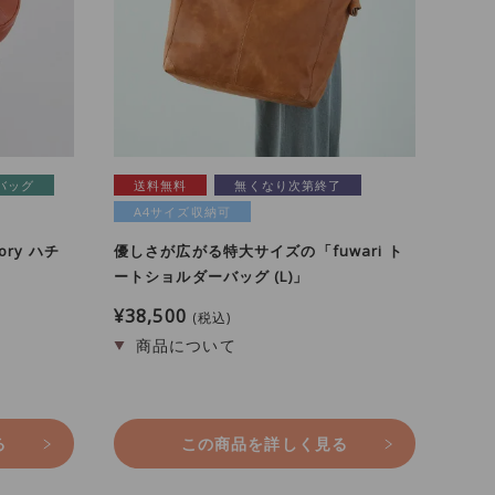
バッグ
送料無料
無くなり次第終了
A4サイズ収納可
ry ハチ
優しさが広がる特大サイズの「fuwari ト
ートショルダーバッグ (L)」
¥
38,500
税込
る
この商品を詳しく見る