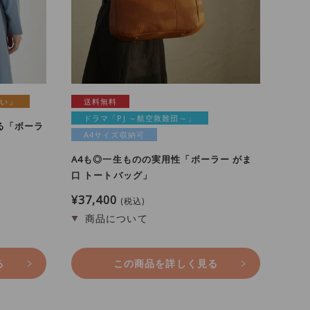
無い」
送料無料
ドラマ「PJ ～航空救難団～」
る「ボーラ
A4サイズ収納可
A4も◎一生ものの実用性「ボーラー がま
口 トートバッグ」
¥
37,400
税込
る
この商品を詳しく見る