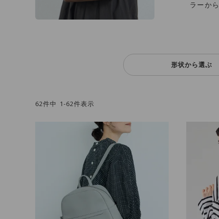
ラーか
形状から選ぶ
62
件中
1
-
62
件表示