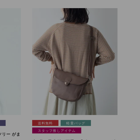
了
送料無料
軽量バッグ
スタッフ推しアイテム
リー がま