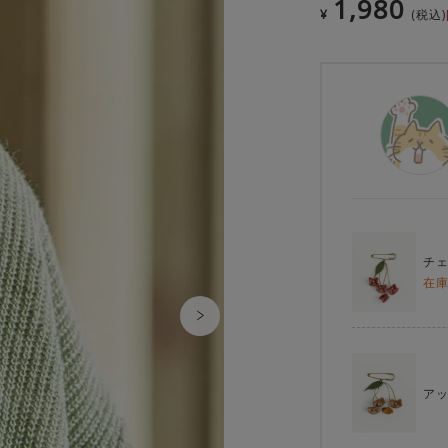
1,980
¥
税込
チ
在
ア