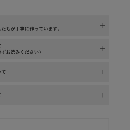
n
んたちが丁寧に作っています。
て
必ずお読みください）
いて
て