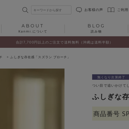
お客様の声
ご利用
ABOUT
BLOG
Kanmi.について
読み物
合計7,700円以上のご注文で送料無料（沖縄は送料半額）
チ
ふしぎな存在感「スズラン ブローチ」
無くなり次第終了
つい目で追いかけて
ふしぎな存
商品番号
S