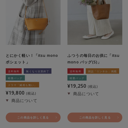
とにかく軽い！「itsu mono
ふつうの毎日のお供に「itsu
ポシェット」
mono バッグ(S)」
送料無料
無くなり次第終了
送料無料
雑誌「リンネル」掲載
軽量バッグ
軽量バッグ
¥
19,250
ドラマ「滅相も無い」
税込
¥
19,800
税込
この商品を詳しく見る
この商品を詳しく見る