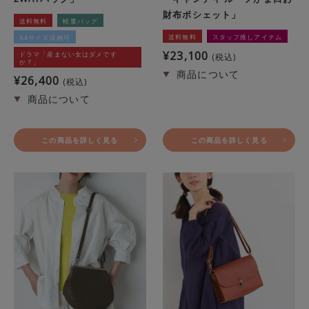
財布ポシェット」
送料無料
軽量バッグ
送料無料
スタッフ推しアイテム
A4サイズ収納可
¥
23,100
ドラマ「産まない女はダメです
税込
か？」
¥
26,400
税込
この商品を詳しく見る
この商品を詳しく見る