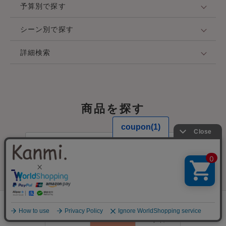
予算別で探す
シーン別で探す
詳細検索
商品を探す
#A4サイズが入る
#レザーケア
#人気No1アイテム
#母の日ギフト
#彼とおそろい
#人気商品
#革ケア
#ドラマに登場
#A4がはいる
#軽いは正義
0
#リンネル掲載
#触り心地最高
#ねこグッズ
会員登録
#500mlペットボトルがはいるバッグ
#防水
ランキング
閲覧履歴
商品一覧
カート
ログイン