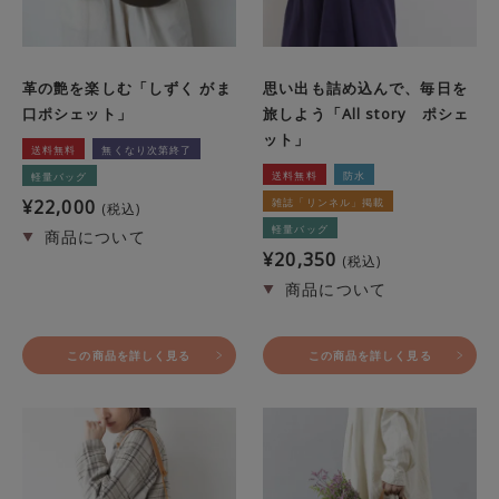
革の艶を楽しむ「しずく がま
思い出も詰め込んで、毎日を
口ポシェット」
旅しよう「All story ポシェ
ット」
送料無料
無くなり次第終了
送料無料
防水
軽量バッグ
¥
22,000
雑誌「リンネル」掲載
税込
軽量バッグ
¥
20,350
税込
この商品を詳しく見る
この商品を詳しく見る