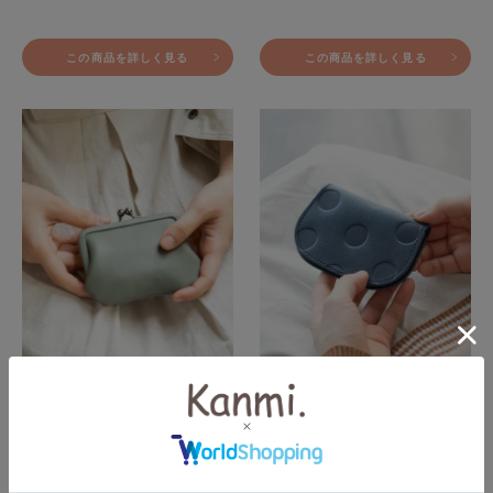
この商品を詳しく見る
この商品を詳しく見る
日常に寄り添う「itsu mono
見開きが使いやすい！「キャ
リトルがま口」
ンディ パタンパスケース」
¥
5,830
¥
5,500
税込
税込