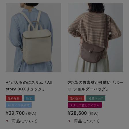
A4が入るのにスリム「All
木×革の異素材が可愛い「ボー
story BOXリュック」
ロ ショルダーバッグ」
送料無料
防水
送料無料
軽量バッグ
A4サイズ収納可
スタッフ推しアイテム
¥
29,700
¥
28,600
税込
税込