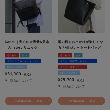
Kanmi｜安心の大容量&防水
雨の日もお出かけが楽しくな
「All story リュック」
る「All story トートバッグ」
送料無料
防水
送料無料
防水
ドラマ「ブルーモーメント」
ドラマ「何曜日に生まれたの」
A4サイズ収納可
ドラマ「東京タワー」
¥
31,900
A4サイズ収納可
税込
¥
29,700
税込
この商品を詳しく見る
この商品を詳しく見る