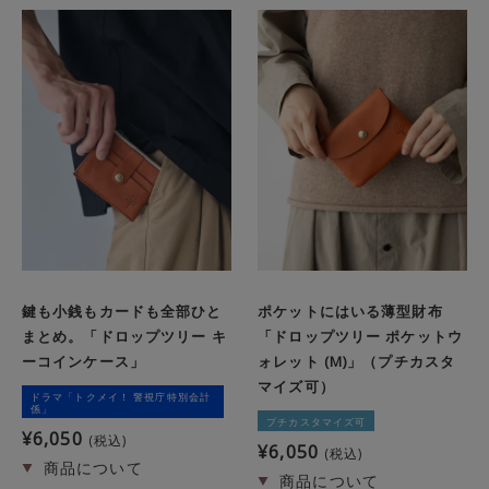
鍵も小銭もカードも全部ひと
ポケットにはいる薄型財布
まとめ。「ドロップツリー キ
「ドロップツリー ポケットウ
ーコインケース」
ォレット (M)」（プチカスタ
マイズ可）
ドラマ「トクメイ！ 警視庁特別会計
係」
プチカスタマイズ可
¥
6,050
税込
¥
6,050
税込