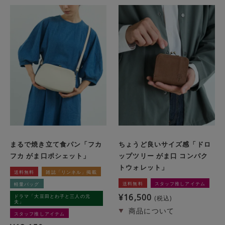
まるで焼き立て食パン「フカ
ちょうど良いサイズ感「ドロ
フカ がま口ポシェット」
ップツリー がま口 コンパク
トウォレット」
送料無料
雑誌「リンネル」掲載
送料無料
スタッフ推しアイテム
軽量バッグ
¥
16,500
ドラマ「大豆田とわ子と三人の元
税込
夫」
スタッフ推しアイテム