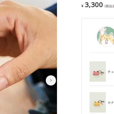
3,300
¥
税込
チ
カ