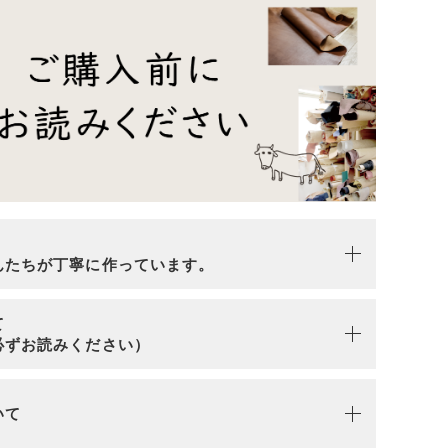
n
んたちが丁寧に作っています。
て
必ずお読みください）
いて