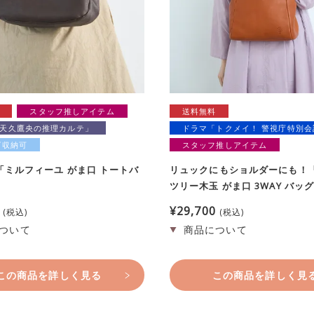
スタッフ推しアイテム
送料無料
天久鷹央の推理カルテ」
ドラマ「トクメイ！ 警視庁特別会
ズ収納可
スタッフ推しアイテム
「ミルフィーユ がま口 トートバ
リュックにもショルダーにも！
ツリー木玉 がま口 3WAY バッ
¥
29,700
税込
税込
この商品を詳しく見る
この商品を詳しく見