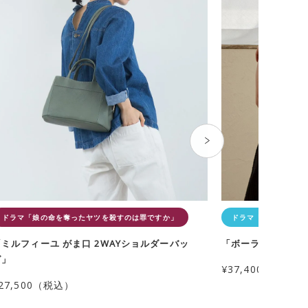
ドラマ「娘の命を奪ったヤツを殺すのは罪ですか」
ドラマ「PJ ～航空救
「ミルフィーユ がま口 2WAYショルダーバッ
「ボーラー がま口
グ」
¥37,400（税込）
27,500（税込）