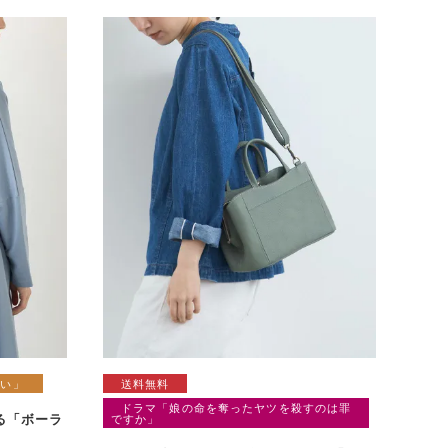
無い」
送料無料
ドラマ「娘の命を奪ったヤツを殺すのは罪
る「ボーラ
ですか」