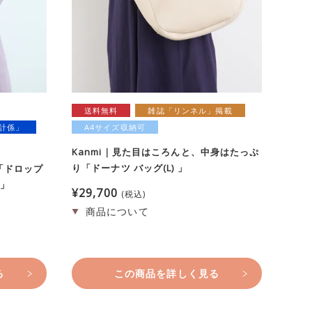
送料無料
雑誌「リンネル」掲載
計係」
A4サイズ収納可
Kanmi｜見た目はころんと、中身はたっぷ
り「ドーナツ バッグ(L) 」
「ドロップ
グ」
¥
29,700
税込
る
この商品を詳しく見る