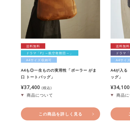
送料無料
送料無料
ドラマ「PJ ～航空救難団～」
ドラマ「
A4サイズ収納可
A4サイ
A4も◎一生ものの実用性「ボーラー がま
A4が入る
口 トートバッグ」
ッグ」
¥
37,400
¥
34,100
税込
この商品を詳しく見る