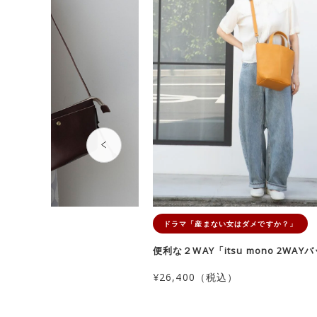
」
ドラマ「産まない女はダメですか？」
 ポシェット」
便利な２WAY「itsu mono 2WAY
）
¥26,400（税込）