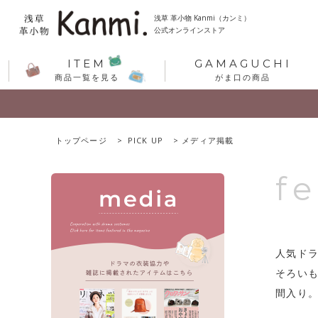
浅草 革小物 Kanmi（カンミ）
公式オンラインストア
ITEM
GAMAGUCHI
商品一覧を見る
がま口の商品
トップページ
PICK UP
メディア掲載
f
人気ドラ
そろい
間入り