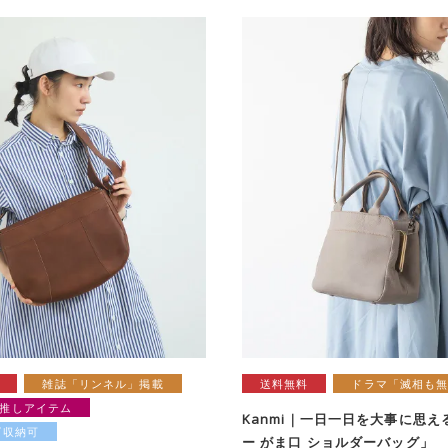
雑誌「リンネル」掲載
送料無料
ドラマ「滅相も
推しアイテム
Kanmi｜一日一日を大事に思え
ズ収納可
ー がま口 ショルダーバッグ」