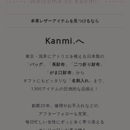
Welcome to Kanmi.
本革レザーアイテムを見つけるなら
Kanmi.へ
東京・浅草にアトリエを構える日本製の
「
バッグ
」「
長財布
」「
二つ折り財布
」
「
がま口財布
」から
ギフトにもピッタリな「
名刺入れ
」まで、
1300アイテムの圧倒的な品揃え！
創業25年。修理やお手入れなどの
アフターフォローも充実。
毎日忙しい女性にずっと永く寄り添える
オンリーワンな革小物を。