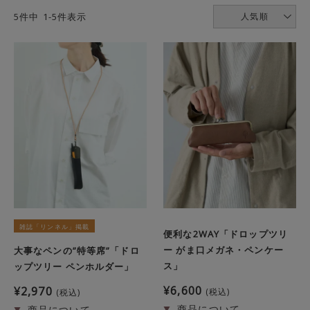
5
件中
1
-
5
件表示
人気順
雑誌「リンネル」掲載
便利な2WAY「ドロップツリ
ー がま口メガネ・ペンケー
大事なペンの”特等席”「ドロ
ス」
ップツリー ペンホルダー」
¥
6,600
¥
2,970
税込
税込