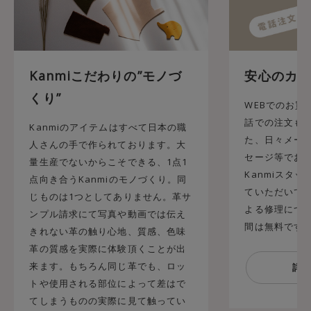
Kanmiこだわりの”モノづ
安心のカス
くり”
WEBでのお買
話での注文も承
Kanmiのアイテムはすべて日本の職
た、日々メール
人さんの手で作られております。大
セージ等でお
量生産でないからこそできる、1点1
Kanmiスタ
点向き合うKanmiのモノづくり。同
ていただいてお
じものは1つとしてありません。革サ
よる修理につ
ンプル請求にて写真や動画では伝え
間は無料です
きれない革の触り心地、質感、色味
革の質感を実際に体験頂くことが出
来ます。もちろん同じ革でも、ロッ
トや使用される部位によって差はで
てしまうものの実際に見て触ってい