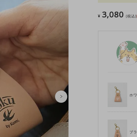
3,080
¥
税込
ホ
ブ