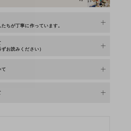
n
んたちが丁寧に作っています。
て
必ずお読みください）
いて
て