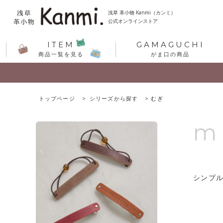
浅草 革小物 Kanmi（カンミ）
公式オンラインストア
ITEM
GAMAGUCHI
商品一覧を見る
がま口の商品
トップページ
シリーズから探す
むぎ
m
シンプ