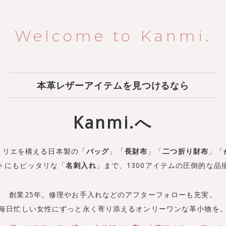
Welcome to Kanmi.
本革レザーアイテムを見つけるなら
Kanmi.へ
トリエを構える日本製の
「
バッグ
」「
長財布
」「
二つ折り財布
」
「
トにもピッタリな「
名刺入れ
」まで、
1300アイテムの圧倒的な品
創業25年。修理やお手入れなどの
アフターフォローも充実。
毎日忙しい女性にずっと永く寄り添える
オンリーワンな革小物を