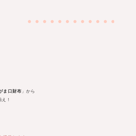
がま口財布
」から
揃え！
。